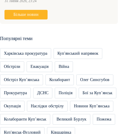
31 Липня 2026, 23:24
Більше новин
Популярні теми
Харківська прокуратура
Куп'янський напрямок
Обстріли
Евакуація
Війна
Обстріл Купʼянська
Колаборант
Олег Синєгубов
Прокуратура
ДСНС
Поліція
Бої за Купʼянськ
Окупація
Наслідки обстрілу
Новини Купʼянська
Колаборанти Купʼянськ
Великий Бурлук
Пожежа
Куп'янськ-Вузловий
Ківшарівка