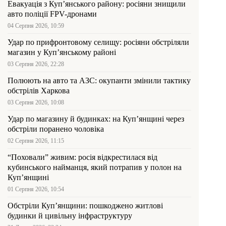
Евакуація з Куп’янського району: росіяни знищили
авто поліції FPV-дронами
04 Серпня 2026, 10:59
Удар по прифронтовому селищу: росіяни обстріляли
магазин у Куп’янському районі
03 Серпня 2026, 22:28
Полюють на авто та АЗС: окупанти змінили тактику
обстрілів Харкова
03 Серпня 2026, 10:08
Удар по магазину й будинках: на Куп’янщині через
обстріли поранено чоловіка
02 Серпня 2026, 11:15
“Поховали” живим: росія відкрестилася від
кубинського найманця, який потрапив у полон на
Куп’янщині
01 Серпня 2026, 10:54
Обстріли Куп’янщини: пошкоджено житлові
будинки й цивільну інфраструктуру