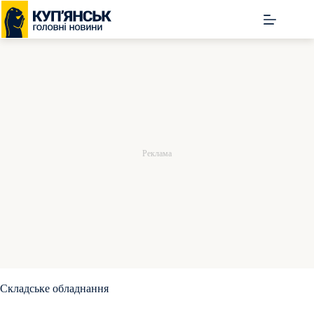
Перейти
до
вмісту
Складське обладнання