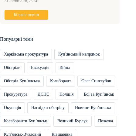
31 Липня 2026, 23:24
Більше новин
Популярні теми
Харківська прокуратура
Куп'янський напрямок
Обстріли
Евакуація
Війна
Обстріл Купʼянська
Колаборант
Олег Синєгубов
Прокуратура
ДСНС
Поліція
Бої за Купʼянськ
Окупація
Наслідки обстрілу
Новини Купʼянська
Колаборанти Купʼянськ
Великий Бурлук
Пожежа
Куп'янськ-Вузловий
Ківшарівка