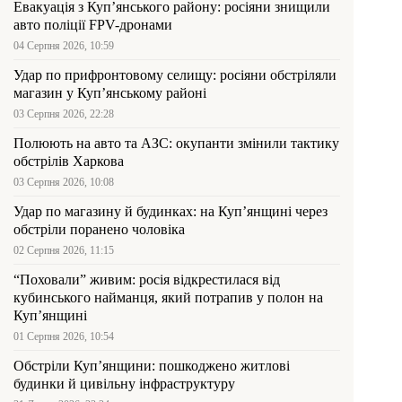
Евакуація з Куп’янського району: росіяни знищили
авто поліції FPV-дронами
04 Серпня 2026, 10:59
Удар по прифронтовому селищу: росіяни обстріляли
магазин у Куп’янському районі
03 Серпня 2026, 22:28
Полюють на авто та АЗС: окупанти змінили тактику
обстрілів Харкова
03 Серпня 2026, 10:08
Удар по магазину й будинках: на Куп’янщині через
обстріли поранено чоловіка
02 Серпня 2026, 11:15
“Поховали” живим: росія відкрестилася від
кубинського найманця, який потрапив у полон на
Куп’янщині
01 Серпня 2026, 10:54
Обстріли Куп’янщини: пошкоджено житлові
будинки й цивільну інфраструктуру