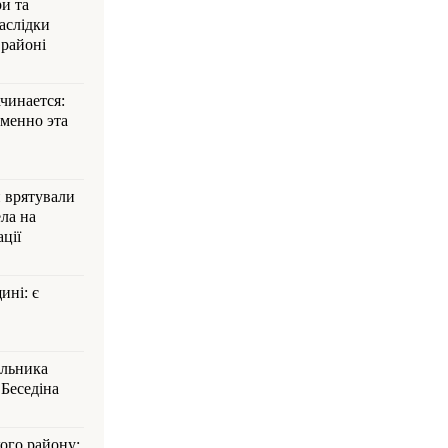
и та
аслідки
 районі
ачинается:
менно эта
и врятували
ла на
ції
ині: є
альника
Беседіна
кого району: