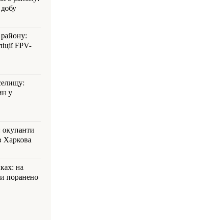
 добу
 району:
іції FPV-
селищу:
ин у
: окупанти
в Харкова
ках: на
ли поранено