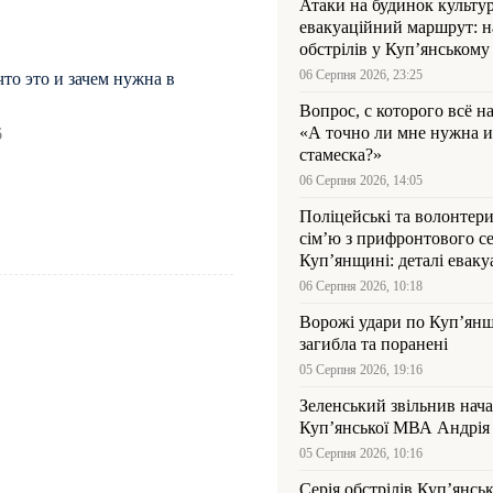
Атаки на будинок культур
евакуаційний маршрут: н
обстрілів у Куп’янському
06 Серпня 2026, 23:25
то это и зачем нужна в
Вопрос, с которого всё н
«А точно ли мне нужна и
6
стамеска?»
06 Серпня 2026, 14:05
Поліцейські та волонтер
сім’ю з прифронтового се
Куп’янщині: деталі евакуа
06 Серпня 2026, 10:18
Ворожі удари по Куп’янщ
загибла та поранені
05 Серпня 2026, 19:16
Зеленський звільнив нач
Купʼянської МВА Андрія 
05 Серпня 2026, 10:16
Серія обстрілів Куп’янсь