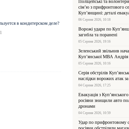
Поліцейські та волонтер
сім’ю з прифронтового се
Куп’янщині: деталі евакуа
06 Серпня 2026, 10:18
ьзуется в кондитерском деле?
Ворожі удари по Куп’янщ
1
загибла та поранені
05 Серпня 2026, 19:16
Зеленський звільнив нач
Купʼянської МВА Андрія 
05 Серпня 2026, 10:16
Серія обстрілів Куп’янсь
наслідки ворожих атак за
04 Серпня 2026, 17:25
Евакуація з Куп’янського
росіяни знищили авто пол
дронами
04 Серпня 2026, 10:59
Удар по прифронтовому 
росіяни обстріляли магаз