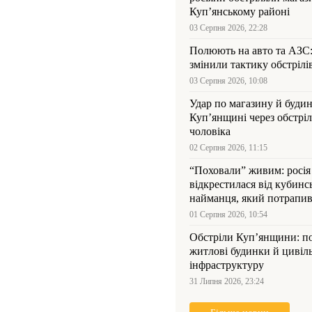
Куп’янському районі
03 Серпня 2026, 22:28
Полюють на авто та АЗС
змінили тактику обстрілі
03 Серпня 2026, 10:08
Удар по магазину й будин
Куп’янщині через обстрі
чоловіка
02 Серпня 2026, 11:15
“Поховали” живим: росія
відкрестилася від кубинс
найманця, який потрапив
Куп’янщині
01 Серпня 2026, 10:54
Обстріли Куп’янщини: 
житлові будинки й цивіл
інфраструктуру
31 Липня 2026, 23:24