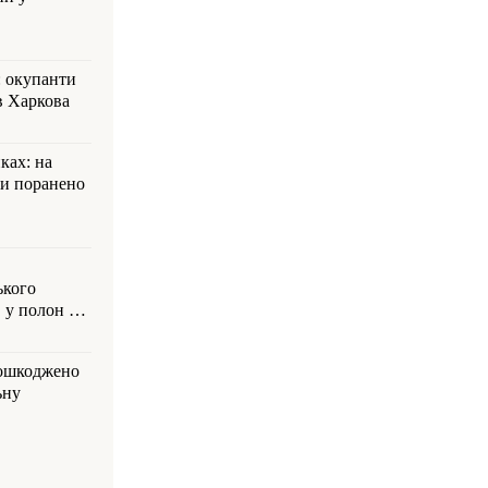
: окупанти
в Харкова
ках: на
ли поранено
ького
 у полон на
пошкоджено
ьну