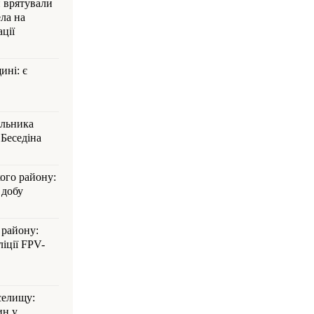
и врятували
ла на
ції
ині: є
альника
Беседіна
кого району:
 добу
 району:
іції FPV-
селищу:
ин у