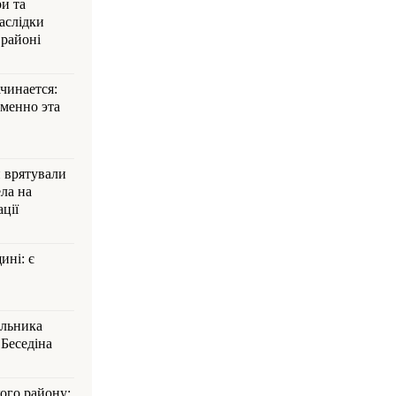
и та
аслідки
 районі
ачинается:
менно эта
и врятували
ла на
ції
ині: є
альника
Беседіна
кого району: