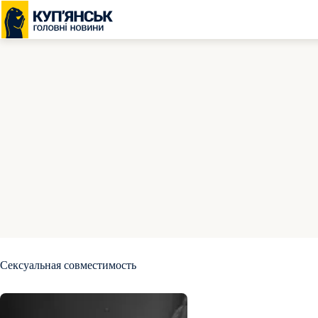
Перейти
до
вмісту
Сексуальная совместимость