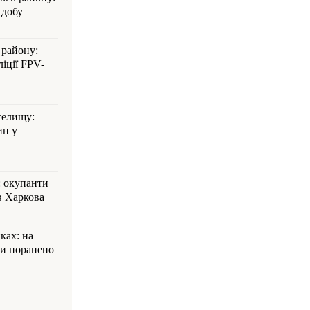
 добу
 району:
іції FPV-
селищу:
ин у
: окупанти
в Харкова
ках: на
ли поранено