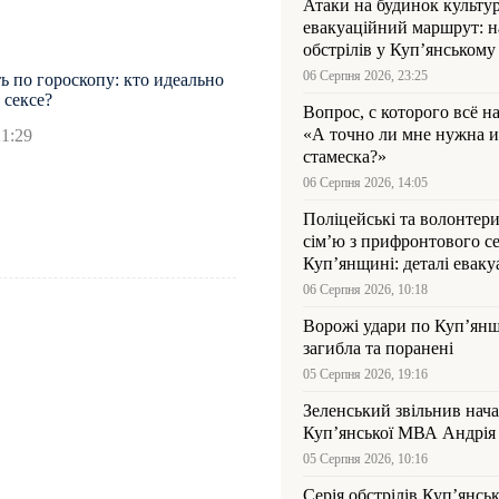
Атаки на будинок культур
евакуаційний маршрут: н
обстрілів у Куп’янському
06 Серпня 2026, 23:25
ь по гороскопу: кто идеально
 сексе?
Вопрос, с которого всё н
«А точно ли мне нужна и
21:29
стамеска?»
06 Серпня 2026, 14:05
Поліцейські та волонтер
сім’ю з прифронтового се
Куп’янщині: деталі евакуа
06 Серпня 2026, 10:18
Ворожі удари по Куп’янщ
загибла та поранені
05 Серпня 2026, 19:16
Зеленський звільнив нач
Купʼянської МВА Андрія 
05 Серпня 2026, 10:16
Серія обстрілів Куп’янсь