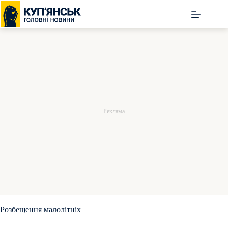
Перейти
до
вмісту
Розбещення малолітніх