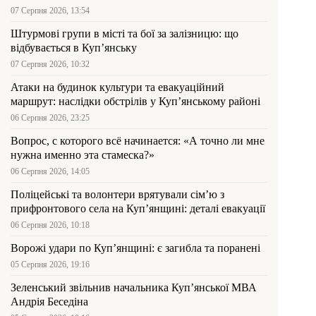
07 Серпня 2026, 13:54
Штурмові групи в місті та бої за залізницю: що
відбувається в Куп’янську
07 Серпня 2026, 10:32
Атаки на будинок культури та евакуаційний
маршрут: наслідки обстрілів у Куп’янському районі
06 Серпня 2026, 23:25
Вопрос, с которого всё начинается: «А точно ли мне
нужна именно эта стамеска?»
06 Серпня 2026, 14:05
Поліцейські та волонтери врятували сім’ю з
прифронтового села на Куп’янщині: деталі евакуації
06 Серпня 2026, 10:18
Ворожі удари по Куп’янщині: є загибла та поранені
05 Серпня 2026, 19:16
Зеленський звільнив начальника Купʼянської МВА
Андрія Беседіна