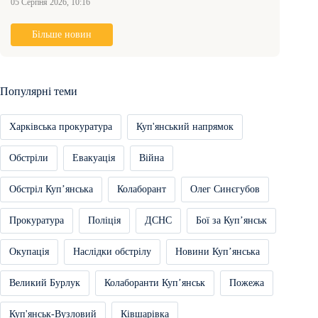
05 Серпня 2026, 10:16
Більше новин
Популярні теми
Харківська прокуратура
Куп'янський напрямок
Обстріли
Евакуація
Війна
Обстріл Купʼянська
Колаборант
Олег Синєгубов
Прокуратура
Поліція
ДСНС
Бої за Купʼянськ
Окупація
Наслідки обстрілу
Новини Купʼянська
Великий Бурлук
Колаборанти Купʼянськ
Пожежа
Куп'янськ-Вузловий
Ківшарівка