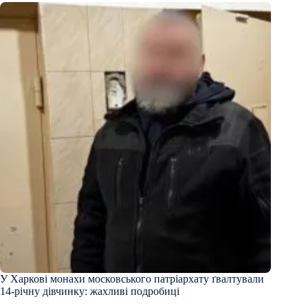
У Харкові монахи московського патріархату ґвалтували
14-річну дівчинку: жахливі подробиці