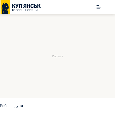
Перейти
до
вмісту
Робочі групи