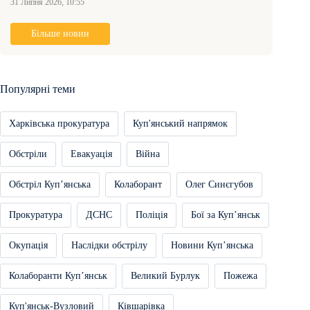
31 Липня 2026, 10:55
Більше новин
Популярні теми
Харківська прокуратура
Куп'янський напрямок
Обстріли
Евакуація
Війна
Обстріл Купʼянська
Колаборант
Олег Синєгубов
Прокуратура
ДСНС
Поліція
Бої за Купʼянськ
Окупація
Наслідки обстрілу
Новини Купʼянська
Колаборанти Купʼянськ
Великий Бурлук
Пожежа
Куп'янськ-Вузловий
Ківшарівка