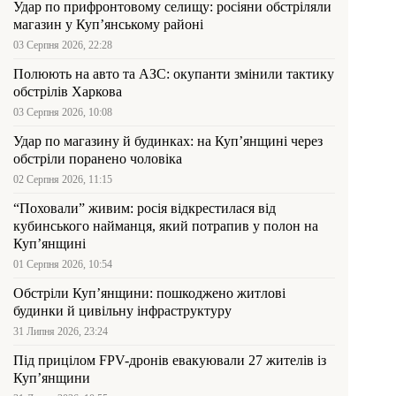
Удар по прифронтовому селищу: росіяни обстріляли
магазин у Куп’янському районі
03 Серпня 2026, 22:28
Полюють на авто та АЗС: окупанти змінили тактику
обстрілів Харкова
03 Серпня 2026, 10:08
Удар по магазину й будинках: на Куп’янщині через
обстріли поранено чоловіка
02 Серпня 2026, 11:15
“Поховали” живим: росія відкрестилася від
кубинського найманця, який потрапив у полон на
Куп’янщині
01 Серпня 2026, 10:54
Обстріли Куп’янщини: пошкоджено житлові
будинки й цивільну інфраструктуру
31 Липня 2026, 23:24
Під прицілом FPV-дронів евакуювали 27 жителів із
Куп’янщини