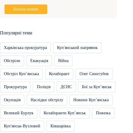
Більше новин
Популярні теми
Харківська прокуратура
Куп'янський напрямок
Обстріли
Евакуація
Війна
Обстріл Купʼянська
Колаборант
Олег Синєгубов
Прокуратура
Поліція
ДСНС
Бої за Купʼянськ
Окупація
Наслідки обстрілу
Новини Купʼянська
Великий Бурлук
Колаборанти Купʼянськ
Пожежа
Куп'янськ-Вузловий
Ківшарівка