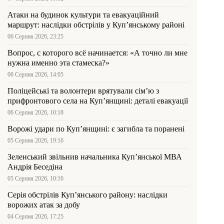
Атаки на будинок культури та евакуаційний
маршрут: наслідки обстрілів у Куп’янському районі
06 Серпня 2026, 23:25
Вопрос, с которого всё начинается: «А точно ли мне
нужна именно эта стамеска?»
06 Серпня 2026, 14:05
Поліцейські та волонтери врятували сім’ю з
прифронтового села на Куп’янщині: деталі евакуації
06 Серпня 2026, 10:18
Ворожі удари по Куп’янщині: є загибла та поранені
05 Серпня 2026, 19:16
Зеленський звільнив начальника Купʼянської МВА
Андрія Беседіна
05 Серпня 2026, 10:16
Серія обстрілів Куп’янського району: наслідки
ворожих атак за добу
04 Серпня 2026, 17:25