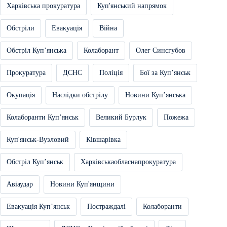
Харківська прокуратура
Куп'янський напрямок
Обстріли
Евакуація
Війна
Обстріл Купʼянська
Колаборант
Олег Синєгубов
Прокуратура
ДСНС
Поліція
Бої за Купʼянськ
Окупація
Наслідки обстрілу
Новини Купʼянська
Колаборанти Купʼянськ
Великий Бурлук
Пожежа
Куп'янськ-Вузловий
Ківшарівка
Обстріл Купʼянськ
Харківськаобласнапрокуратура
Авіаудар
Новини Куп'янщини
Евакуація Купʼянськ
Постраждалі
Колаборанти