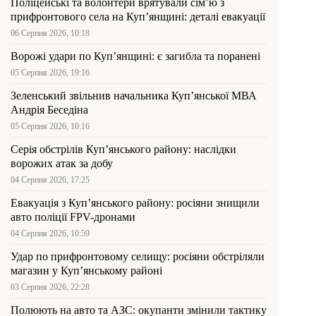
Поліцейські та волонтери врятували сім’ю з
прифронтового села на Куп’янщині: деталі евакуації
06 Серпня 2026, 10:18
Ворожі удари по Куп’янщині: є загибла та поранені
05 Серпня 2026, 19:16
Зеленський звільнив начальника Купʼянської МВА
Андрія Беседіна
05 Серпня 2026, 10:16
Серія обстрілів Куп’янського району: наслідки
ворожих атак за добу
04 Серпня 2026, 17:25
Евакуація з Куп’янського району: росіяни знищили
авто поліції FPV-дронами
04 Серпня 2026, 10:59
Удар по прифронтовому селищу: росіяни обстріляли
магазин у Куп’янському районі
03 Серпня 2026, 22:28
Полюють на авто та АЗС: окупанти змінили тактику