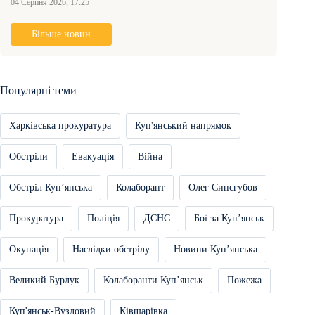
04 Серпня 2026, 17:25
Більше новин
Популярні теми
Харківська прокуратура
Куп'янський напрямок
Обстріли
Евакуація
Війна
Обстріл Купʼянська
Колаборант
Олег Синєгубов
Прокуратура
Поліція
ДСНС
Бої за Купʼянськ
Окупація
Наслідки обстрілу
Новини Купʼянська
Великий Бурлук
Колаборанти Купʼянськ
Пожежа
Куп'янськ-Вузловий
Ківшарівка