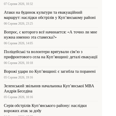
07 Серпня 2026, 10:32
Атаки на будинок культури та евакуаційний
маршрут: наслідки обстрілів у Куп’янському районі
06 Серпня 2026, 23:25
Вопрос, с которого всё начинается: «А точно ли мне
нужна именно эта стамеска?»
06 Серпня 2026, 14:05
Поліцейські та волонтери врятували сім’ю з
прифронтового села на Куп’янщині: деталі евакуації
06 Серпня 2026, 10:18
Ворожі удари по Куп’янщині: є загибла та поранені
05 Серпня 2026, 19:16
Зеленський звільнив начальника Купʼянської МВА
Андрія Беседіна
05 Серпня 2026, 10:16
Серія обстрілів Куп’янського району: наслідки
ворожих атак за добу