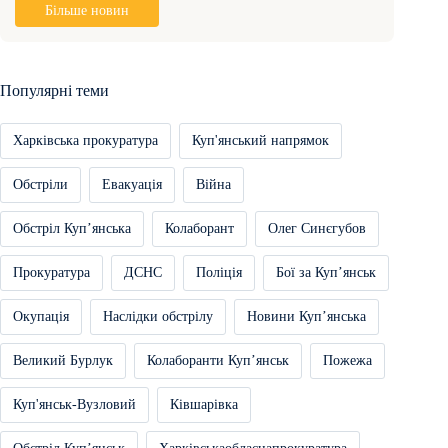
Більше новин
Популярні теми
Харківська прокуратура
Куп'янський напрямок
Обстріли
Евакуація
Війна
Обстріл Купʼянська
Колаборант
Олег Синєгубов
Прокуратура
ДСНС
Поліція
Бої за Купʼянськ
Окупація
Наслідки обстрілу
Новини Купʼянська
Великий Бурлук
Колаборанти Купʼянськ
Пожежа
Куп'янськ-Вузловий
Ківшарівка