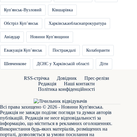
Куп'янськ-Вузловий
Ківшарівка
Обстріл Купʼянськ
Харківськаобласнапрокуратура
Авіаудар
Новини Куп'янщини
Евакуація Купʼянськ
Постраждалі
Колаборанти
Шевченкове
ДСНС у Харківській області
Діти
RSS-стрічка
Довідник
Прес-релізи
Редакція
Наші контакти
Політика конфіденційності
Всі права захищено © 2026 - Новини Куп'янська.
Редакція не завжди поділяє погляди та думки авторів
публікацій. Редакція не несе відповідальності за
інформацію, що міститься в рекламних оголошеннях.
Використання будь-яких матеріалів, розміщених на
порталі, дозволяється за умови посилання на