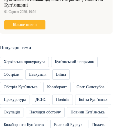
Куп’янщині
01 Серпня 2026, 10:54
Більше новин
Популярні теми
Харківська прокуратура
Куп'янський напрямок
Обстріли
Евакуація
Війна
Обстріл Купʼянська
Колаборант
Олег Синєгубов
Прокуратура
ДСНС
Поліція
Бої за Купʼянськ
Окупація
Наслідки обстрілу
Новини Купʼянська
Колаборанти Купʼянськ
Великий Бурлук
Пожежа