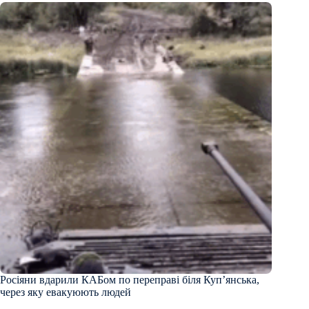
Росіяни вдарили КАБом по переправі біля Куп’янська,
через яку евакуюють людей