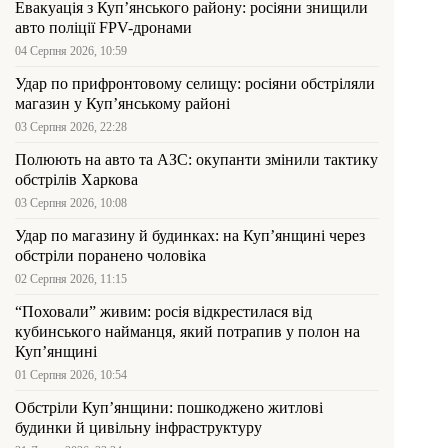
Евакуація з Куп’янського району: росіяни знищили
авто поліції FPV-дронами
04 Серпня 2026, 10:59
Удар по прифронтовому селищу: росіяни обстріляли
магазин у Куп’янському районі
03 Серпня 2026, 22:28
Полюють на авто та АЗС: окупанти змінили тактику
обстрілів Харкова
03 Серпня 2026, 10:08
Удар по магазину й будинках: на Куп’янщині через
обстріли поранено чоловіка
02 Серпня 2026, 11:15
“Поховали” живим: росія відкрестилася від
кубинського найманця, який потрапив у полон на
Куп’янщині
01 Серпня 2026, 10:54
Обстріли Куп’янщини: пошкоджено житлові
будинки й цивільну інфраструктуру