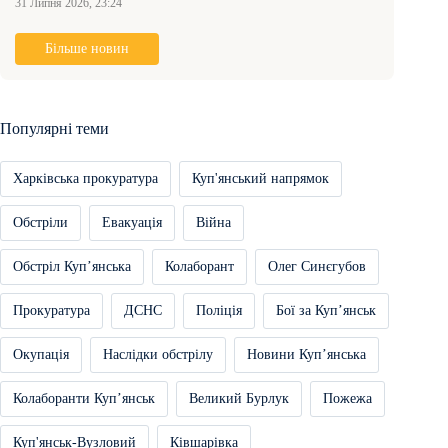
31 Липня 2026, 23:24
Більше новин
Популярні теми
Харківська прокуратура
Куп'янський напрямок
Обстріли
Евакуація
Війна
Обстріл Купʼянська
Колаборант
Олег Синєгубов
Прокуратура
ДСНС
Поліція
Бої за Купʼянськ
Окупація
Наслідки обстрілу
Новини Купʼянська
Колаборанти Купʼянськ
Великий Бурлук
Пожежа
Куп'янськ-Вузловий
Ківшарівка