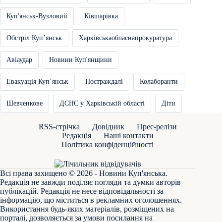
Куп'янськ-Вузловий
Ківшарівка
Обстріл Купʼянськ
Харківськаобласнапрокуратура
Авіаудар
Новини Куп'янщини
Евакуація Купʼянськ
Постраждалі
Колаборанти
Шевченкове
ДСНС у Харківській області
Діти
RSS-стрічка
Довідник
Прес-релізи
Редакція
Наші контакти
Політика конфіденційності
Всі права захищено © 2026 - Новини Куп'янська.
Редакція не завжди поділяє погляди та думки авторів
публікацій. Редакція не несе відповідальності за
інформацію, що міститься в рекламних оголошеннях.
Використання будь-яких матеріалів, розміщених на
порталі, дозволяється за умови посилання на