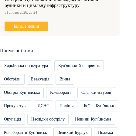
будинки й цивільну інфраструктуру
31 Липня 2026, 23:24
Більше новин
Популярні теми
Харківська прокуратура
Куп'янський напрямок
Обстріли
Евакуація
Війна
Обстріл Купʼянська
Колаборант
Олег Синєгубов
Прокуратура
ДСНС
Поліція
Бої за Купʼянськ
Окупація
Наслідки обстрілу
Новини Купʼянська
Колаборанти Купʼянськ
Великий Бурлук
Пожежа