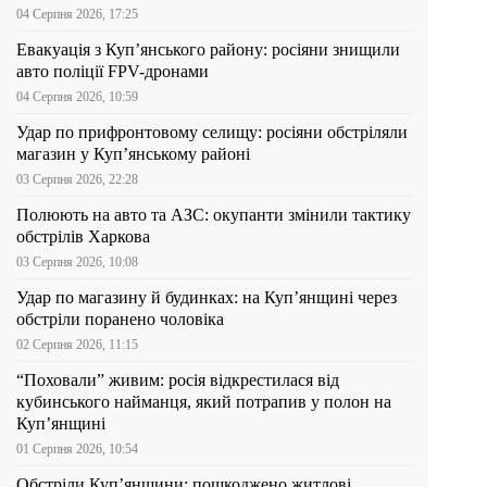
04 Серпня 2026, 17:25
Евакуація з Куп’янського району: росіяни знищили
авто поліції FPV-дронами
04 Серпня 2026, 10:59
Удар по прифронтовому селищу: росіяни обстріляли
магазин у Куп’янському районі
03 Серпня 2026, 22:28
Полюють на авто та АЗС: окупанти змінили тактику
обстрілів Харкова
03 Серпня 2026, 10:08
Удар по магазину й будинках: на Куп’янщині через
обстріли поранено чоловіка
02 Серпня 2026, 11:15
“Поховали” живим: росія відкрестилася від
кубинського найманця, який потрапив у полон на
Куп’янщині
01 Серпня 2026, 10:54
Обстріли Куп’янщини: пошкоджено житлові