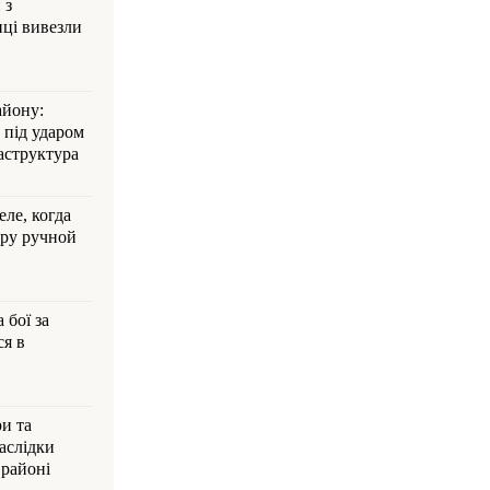
 з
ці вивезли
айону:
 під ударом
аструктура
ле, когда
ру ручной
 бої за
ся в
и та
аслідки
 районі