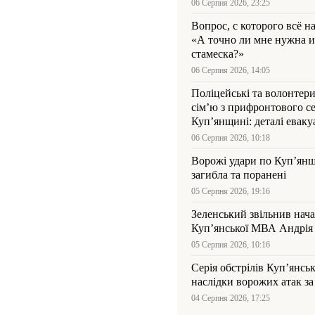
06 Серпня 2026, 23:25
Вопрос, с которого всё н
«А точно ли мне нужна и
стамеска?»
06 Серпня 2026, 14:05
Поліцейські та волонтер
сім’ю з прифронтового се
Куп’янщині: деталі евакуа
06 Серпня 2026, 10:18
Ворожі удари по Куп’янщ
загибла та поранені
05 Серпня 2026, 19:16
Зеленський звільнив нач
Купʼянської МВА Андрія 
05 Серпня 2026, 10:16
Серія обстрілів Куп’янсь
наслідки ворожих атак за
04 Серпня 2026, 17:25