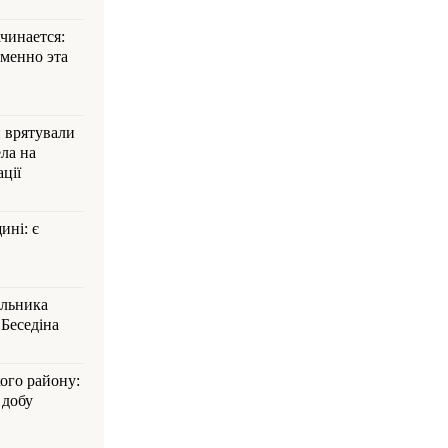
ачинается:
менно эта
и врятували
ла на
ції
ині: є
альника
Беседіна
кого району:
 добу