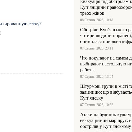
Евакуація під обстрілами:
Куп’янщини правоохорон
трьох жінок
08 Серпня 2026, 10:18
нилированную сетку?
Обстріли Куп’янського р
3
чотири людини поранені,
опинилася цивільна інфр
07 Серпня 2026, 23:11
Что покупают на самом де
выбирают настольную иг
работы
07 Серпня 2026, 13:54
Штурмові групи в місті та
залізницю: що відбуваєть
Куп’янську
07 Серпня 2026, 10:32
Атаки на будинок культур
евакуаційний маршрут: н
обстрілів у Куп’янському