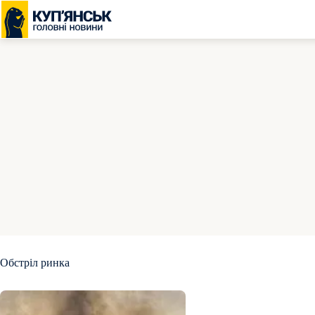
Перейти
до
вмісту
Обстріл ринка