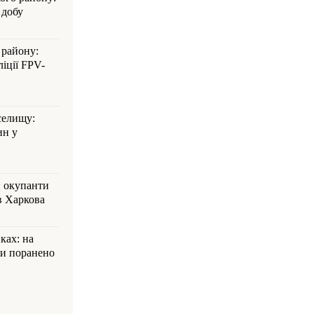
 добу
 району:
іції FPV-
селищу:
ин у
: окупанти
в Харкова
ках: на
ли поранено