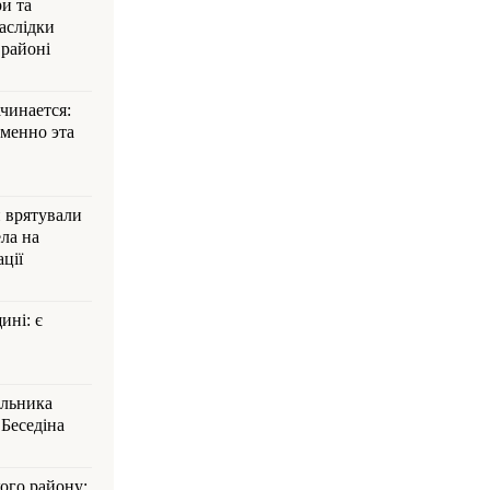
и та
аслідки
 районі
ачинается:
менно эта
и врятували
ла на
ції
ині: є
альника
Беседіна
кого району: