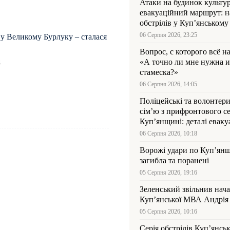
Атаки на будинок культур
евакуаційний маршрут: н
обстрілів у Куп’янському
06 Серпня 2026, 23:25
 у Великому Бурлуку – сталася
Вопрос, с которого всё н
«А точно ли мне нужна и
8
стамеска?»
06 Серпня 2026, 14:05
Поліцейські та волонтер
сім’ю з прифронтового се
Куп’янщині: деталі евакуа
06 Серпня 2026, 10:18
Ворожі удари по Куп’янщ
загибла та поранені
05 Серпня 2026, 19:16
Зеленський звільнив нач
Купʼянської МВА Андрія 
05 Серпня 2026, 10:16
Серія обстрілів Куп’янсь