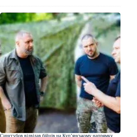
Синєгубов відвідав бійців на Купʼянському напрямку