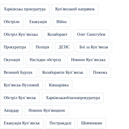
Харківська прокуратура
Куп'янський напрямок
Обстріли
Евакуація
Війна
Обстріл Купʼянська
Колаборант
Олег Синєгубов
Прокуратура
Поліція
ДСНС
Бої за Купʼянськ
Окупація
Наслідки обстрілу
Новини Купʼянська
Великий Бурлук
Колаборанти Купʼянськ
Пожежа
Куп'янськ-Вузловий
Ківшарівка
Обстріл Купʼянськ
Харківськаобласнапрокуратура
Авіаудар
Новини Куп'янщини
Евакуація Купʼянськ
Постраждалі
Шевченкове