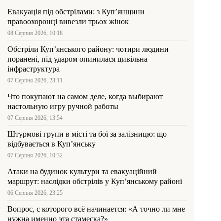
Евакуація під обстрілами: з Куп’янщини
правоохоронці вивезли трьох жінок
08 Серпня 2026, 10:18
Обстріли Куп’янського району: чотири людини
поранені, під ударом опинилася цивільна
інфраструктура
07 Серпня 2026, 23:11
Что покупают на самом деле, когда выбирают
настольную игру ручной работы
07 Серпня 2026, 13:54
Штурмові групи в місті та бої за залізницю: що
відбувається в Куп’янську
07 Серпня 2026, 10:32
Атаки на будинок культури та евакуаційний
маршрут: наслідки обстрілів у Куп’янському районі
06 Серпня 2026, 23:25
Вопрос, с которого всё начинается: «А точно ли мне
нужна именно эта стамеска?»