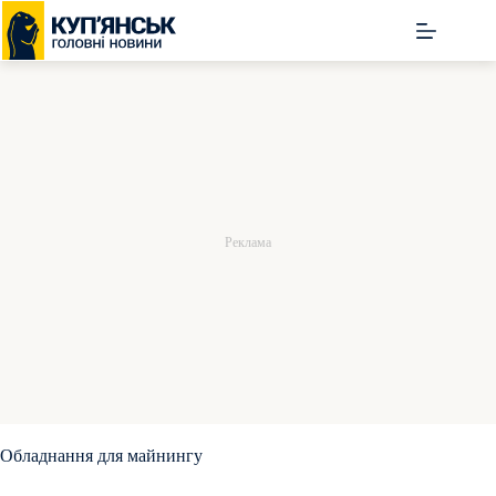
Перейти
до
вмісту
Обладнання для майнингу