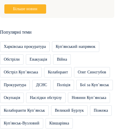
Більше новин
Популярні теми
Харківська прокуратура
Куп'янський напрямок
Обстріли
Евакуація
Війна
Обстріл Купʼянська
Колаборант
Олег Синєгубов
Прокуратура
ДСНС
Поліція
Бої за Купʼянськ
Окупація
Наслідки обстрілу
Новини Купʼянська
Колаборанти Купʼянськ
Великий Бурлук
Пожежа
Куп'янськ-Вузловий
Ківшарівка