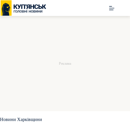
Перейти
до
вмісту
Новини Харківщини