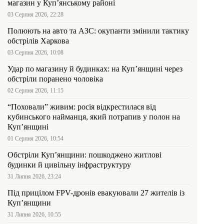
магазин у Куп’янському районі
03 Серпня 2026, 22:28
Полюють на авто та АЗС: окупанти змінили тактику
обстрілів Харкова
03 Серпня 2026, 10:08
Удар по магазину й будинках: на Куп’янщині через
обстріли поранено чоловіка
02 Серпня 2026, 11:15
“Поховали” живим: росія відкрестилася від
кубинського найманця, який потрапив у полон на
Куп’янщині
01 Серпня 2026, 10:54
Обстріли Куп’янщини: пошкоджено житлові
будинки й цивільну інфраструктуру
31 Липня 2026, 23:24
Під прицілом FPV-дронів евакуювали 27 жителів із
Куп’янщини
31 Липня 2026, 10:55