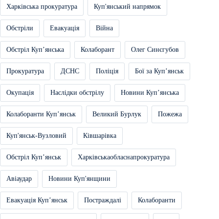
Харківська прокуратура
Куп'янський напрямок
Обстріли
Евакуація
Війна
Обстріл Купʼянська
Колаборант
Олег Синєгубов
Прокуратура
ДСНС
Поліція
Бої за Купʼянськ
Окупація
Наслідки обстрілу
Новини Купʼянська
Колаборанти Купʼянськ
Великий Бурлук
Пожежа
Куп'янськ-Вузловий
Ківшарівка
Обстріл Купʼянськ
Харківськаобласнапрокуратура
Авіаудар
Новини Куп'янщини
Евакуація Купʼянськ
Постраждалі
Колаборанти