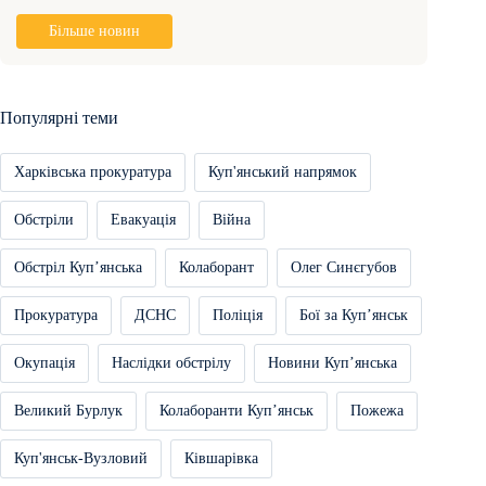
Більше новин
Популярні теми
Харківська прокуратура
Куп'янський напрямок
Обстріли
Евакуація
Війна
Обстріл Купʼянська
Колаборант
Олег Синєгубов
Прокуратура
ДСНС
Поліція
Бої за Купʼянськ
Окупація
Наслідки обстрілу
Новини Купʼянська
Великий Бурлук
Колаборанти Купʼянськ
Пожежа
Куп'янськ-Вузловий
Ківшарівка