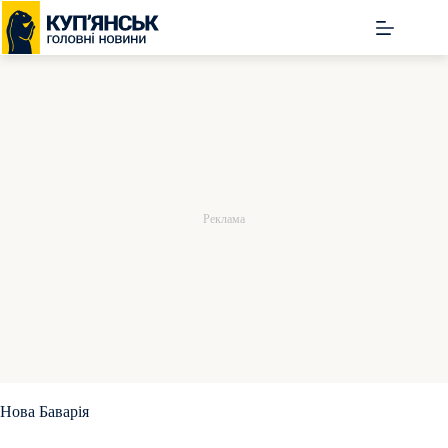
Перейти
до
вмісту
Нова Баварія