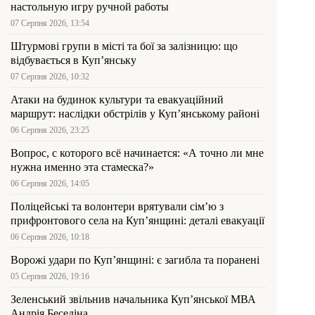
настольную игру ручной работы
07 Серпня 2026, 13:54
Штурмові групи в місті та бої за залізницю: що
відбувається в Куп’янську
07 Серпня 2026, 10:32
Атаки на будинок культури та евакуаційний
маршрут: наслідки обстрілів у Куп’янському районі
06 Серпня 2026, 23:25
Вопрос, с которого всё начинается: «А точно ли мне
нужна именно эта стамеска?»
06 Серпня 2026, 14:05
Поліцейські та волонтери врятували сім’ю з
прифронтового села на Куп’янщині: деталі евакуації
06 Серпня 2026, 10:18
Ворожі удари по Куп’янщині: є загибла та поранені
05 Серпня 2026, 19:16
Зеленський звільнив начальника Купʼянської МВА
Андрія Беседіна