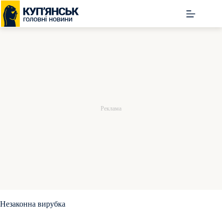
Перейти
до
вмісту
Незаконна вирубка