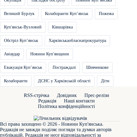
Окупація
Наслідки обстрілу
Новини Купʼянська
Великий Бурлук
Колаборанти Купʼянськ
Пожежа
Куп'янськ-Вузловий
Ківшарівка
Обстріл Купʼянськ
Харківськаобласнапрокуратура
Авіаудар
Новини Куп'янщини
Евакуація Купʼянськ
Постраждалі
Шевченкове
Колаборанти
ДСНС у Харківській області
Діти
RSS-стрічка
Довідник
Прес-релізи
Редакція
Наші контакти
Політика конфіденційності
Всі права захищено © 2026 - Новини Куп'янська.
Редакція не завжди поділяє погляди та думки авторів
публікацій. Редакція не несе відповідальності за