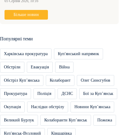
05 Серпня 2026, 10:16
Більше новин
Популярні теми
Харківська прокуратура
Куп'янський напрямок
Обстріли
Евакуація
Війна
Обстріл Купʼянська
Колаборант
Олег Синєгубов
Прокуратура
Поліція
ДСНС
Бої за Купʼянськ
Окупація
Наслідки обстрілу
Новини Купʼянська
Великий Бурлук
Колаборанти Купʼянськ
Пожежа
Куп'янськ-Вузловий
Ківшарівка