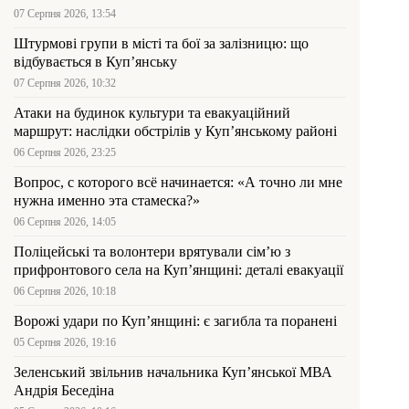
07 Серпня 2026, 13:54
Штурмові групи в місті та бої за залізницю: що
відбувається в Куп’янську
07 Серпня 2026, 10:32
Атаки на будинок культури та евакуаційний
маршрут: наслідки обстрілів у Куп’янському районі
06 Серпня 2026, 23:25
Вопрос, с которого всё начинается: «А точно ли мне
нужна именно эта стамеска?»
06 Серпня 2026, 14:05
Поліцейські та волонтери врятували сім’ю з
прифронтового села на Куп’янщині: деталі евакуації
06 Серпня 2026, 10:18
Ворожі удари по Куп’янщині: є загибла та поранені
05 Серпня 2026, 19:16
Зеленський звільнив начальника Купʼянської МВА
Андрія Беседіна