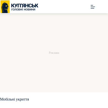
Перейти
до
вмісту
Мобільні укриття