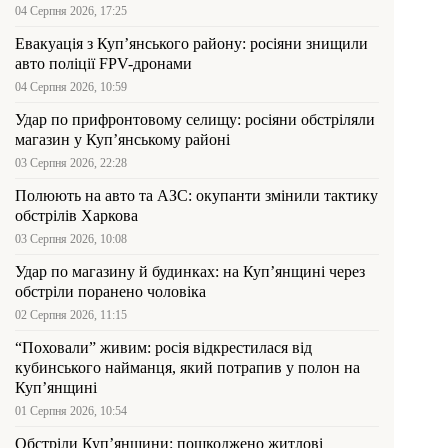
04 Серпня 2026, 17:25
Евакуація з Куп’янського району: росіяни знищили
авто поліції FPV-дронами
04 Серпня 2026, 10:59
Удар по прифронтовому селищу: росіяни обстріляли
магазин у Куп’янському районі
03 Серпня 2026, 22:28
Полюють на авто та АЗС: окупанти змінили тактику
обстрілів Харкова
03 Серпня 2026, 10:08
Удар по магазину й будинках: на Куп’янщині через
обстріли поранено чоловіка
02 Серпня 2026, 11:15
“Поховали” живим: росія відкрестилася від
кубинського найманця, який потрапив у полон на
Куп’янщині
01 Серпня 2026, 10:54
Обстріли Куп’янщини: пошкоджено житлові