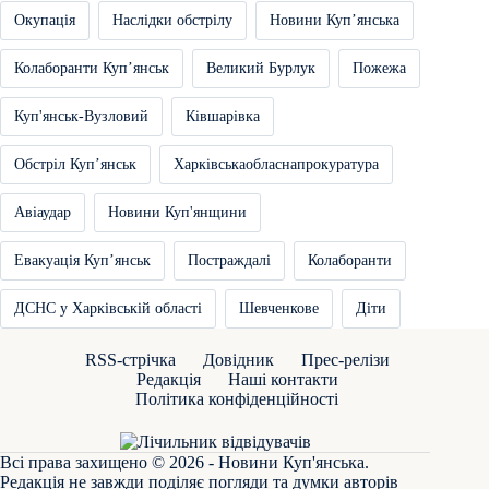
Окупація
Наслідки обстрілу
Новини Купʼянська
Колаборанти Купʼянськ
Великий Бурлук
Пожежа
Куп'янськ-Вузловий
Ківшарівка
Обстріл Купʼянськ
Харківськаобласнапрокуратура
Авіаудар
Новини Куп'янщини
Евакуація Купʼянськ
Постраждалі
Колаборанти
ДСНС у Харківській області
Шевченкове
Діти
RSS-стрічка
Довідник
Прес-релізи
Редакція
Наші контакти
Політика конфіденційності
Всі права захищено © 2026 - Новини Куп'янська.
Редакція не завжди поділяє погляди та думки авторів