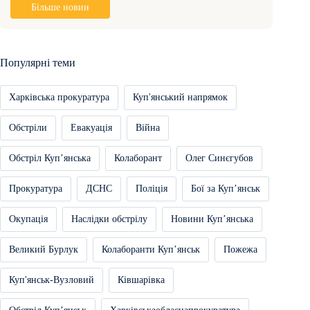
Більше новин
Популярні теми
Харківська прокуратура
Куп'янський напрямок
Обстріли
Евакуація
Війна
Обстріл Купʼянська
Колаборант
Олег Синєгубов
Прокуратура
ДСНС
Поліція
Бої за Купʼянськ
Окупація
Наслідки обстрілу
Новини Купʼянська
Великий Бурлук
Колаборанти Купʼянськ
Пожежа
Куп'янськ-Вузловий
Ківшарівка