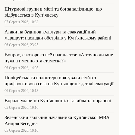
Штурмові групи в місті та бої за залізницю: що
відбувається в Куп’янську
07 Серпня 2026, 10:32
Атаки на будинок культури та евакуаційний
маршрут: наслідки обстрілів у Куп’янському районі
06 Серпня 2026, 23:25
Вопрос, с которого всё начинается: «А точно ли мне
нужна именно эта стамеска?»
06 Серпня 2026, 14:05
Поліцейські та волонтери врятували сім’ю з
прифронтового села на Куп’янщині: деталі евакуації
06 Серпня 2026, 10:18
Ворожі удари по Куп’янщині: є загибла та поранені
05 Серпня 2026, 19:16
Зеленський звільнив начальника Купʼянської МВА
Андрія Беседіна
05 Серпня 2026, 10:16