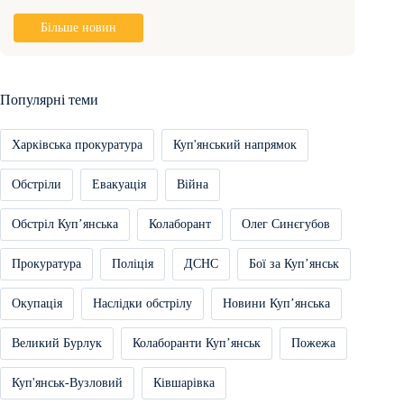
Більше новин
Популярні теми
Харківська прокуратура
Куп'янський напрямок
Обстріли
Евакуація
Війна
Обстріл Купʼянська
Колаборант
Олег Синєгубов
Прокуратура
Поліція
ДСНС
Бої за Купʼянськ
Окупація
Наслідки обстрілу
Новини Купʼянська
Великий Бурлук
Колаборанти Купʼянськ
Пожежа
Куп'янськ-Вузловий
Ківшарівка