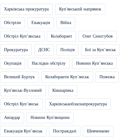
Харківська прокуратура
Куп'янський напрямок
Обстріли
Евакуація
Війна
Обстріл Купʼянська
Колаборант
Олег Синєгубов
Прокуратура
ДСНС
Поліція
Бої за Купʼянськ
Окупація
Наслідки обстрілу
Новини Купʼянська
Великий Бурлук
Колаборанти Купʼянськ
Пожежа
Куп'янськ-Вузловий
Ківшарівка
Обстріл Купʼянськ
Харківськаобласнапрокуратура
Авіаудар
Новини Куп'янщини
Евакуація Купʼянськ
Постраждалі
Шевченкове