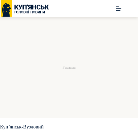
Перейти
до
вмісту
Куп’янськ-Вузловий