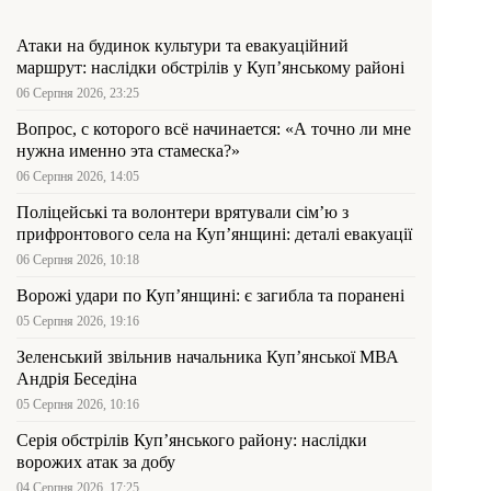
Атаки на будинок культури та евакуаційний
маршрут: наслідки обстрілів у Куп’янському районі
06 Серпня 2026, 23:25
Вопрос, с которого всё начинается: «А точно ли мне
нужна именно эта стамеска?»
06 Серпня 2026, 14:05
Поліцейські та волонтери врятували сім’ю з
прифронтового села на Куп’янщині: деталі евакуації
06 Серпня 2026, 10:18
Ворожі удари по Куп’янщині: є загибла та поранені
05 Серпня 2026, 19:16
Зеленський звільнив начальника Купʼянської МВА
Андрія Беседіна
05 Серпня 2026, 10:16
Серія обстрілів Куп’янського району: наслідки
ворожих атак за добу
04 Серпня 2026, 17:25