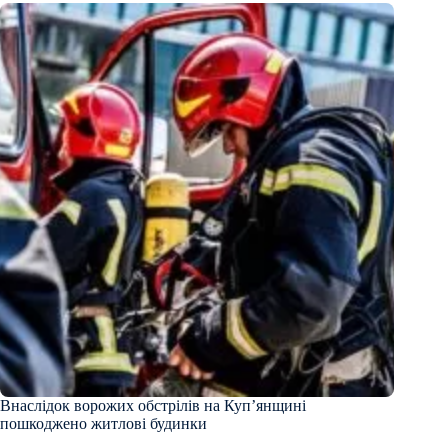
Внаслідок ворожих обстрілів на Куп’янщині
пошкоджено житлові будинки