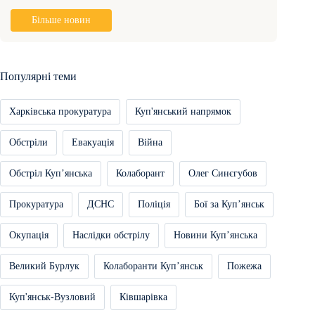
Більше новин
Популярні теми
Харківська прокуратура
Куп'янський напрямок
Обстріли
Евакуація
Війна
Обстріл Купʼянська
Колаборант
Олег Синєгубов
Прокуратура
ДСНС
Поліція
Бої за Купʼянськ
Окупація
Наслідки обстрілу
Новини Купʼянська
Великий Бурлук
Колаборанти Купʼянськ
Пожежа
Куп'янськ-Вузловий
Ківшарівка