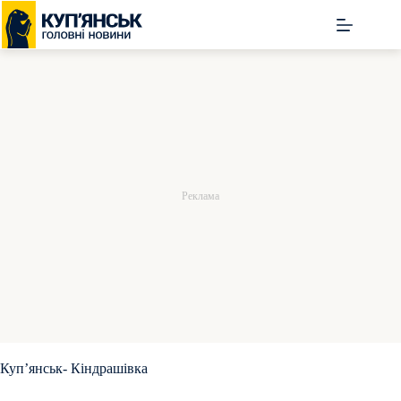
Перейти
до
вмісту
Куп’янськ- Кіндрашівка