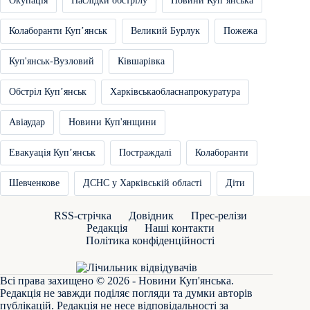
Окупація
Наслідки обстрілу
Новини Купʼянська
Колаборанти Купʼянськ
Великий Бурлук
Пожежа
Куп'янськ-Вузловий
Ківшарівка
Обстріл Купʼянськ
Харківськаобласнапрокуратура
Авіаудар
Новини Куп'янщини
Евакуація Купʼянськ
Постраждалі
Колаборанти
Шевченкове
ДСНС у Харківській області
Діти
RSS-стрічка
Довідник
Прес-релізи
Редакція
Наші контакти
Політика конфіденційності
Всі права захищено © 2026 - Новини Куп'янська.
Редакція не завжди поділяє погляди та думки авторів
публікацій. Редакція не несе відповідальності за