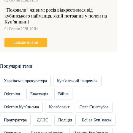
02 Серпня 2026, 11:15
“Поховали” живим: росія відкрестилася від
кубинського найманця, який потрапив у полон на
Куп’янщині
01 Серпня 2026, 10:54
Більше новин
Популярні теми
Харківська прокуратура
Куп'янський напрямок
Обстріли
Евакуація
Війна
Обстріл Купʼянська
Колаборант
Олег Синєгубов
Прокуратура
ДСНС
Поліція
Бої за Купʼянськ