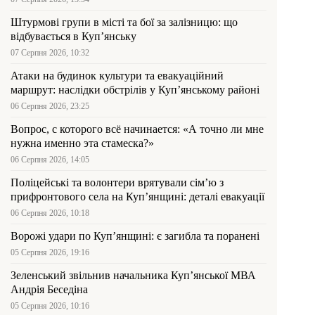
Штурмові групи в місті та бої за залізницю: що
відбувається в Куп’янську
07 Серпня 2026, 10:32
Атаки на будинок культури та евакуаційний
маршрут: наслідки обстрілів у Куп’янському районі
06 Серпня 2026, 23:25
Вопрос, с которого всё начинается: «А точно ли мне
нужна именно эта стамеска?»
06 Серпня 2026, 14:05
Поліцейські та волонтери врятували сім’ю з
прифронтового села на Куп’янщині: деталі евакуації
06 Серпня 2026, 10:18
Ворожі удари по Куп’янщині: є загибла та поранені
05 Серпня 2026, 19:16
Зеленський звільнив начальника Купʼянської МВА
Андрія Беседіна
05 Серпня 2026, 10:16