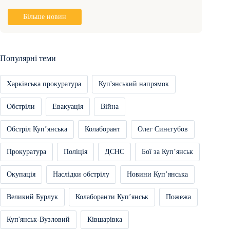
Більше новин
Популярні теми
Харківська прокуратура
Куп'янський напрямок
Обстріли
Евакуація
Війна
Обстріл Купʼянська
Колаборант
Олег Синєгубов
Прокуратура
Поліція
ДСНС
Бої за Купʼянськ
Окупація
Наслідки обстрілу
Новини Купʼянська
Великий Бурлук
Колаборанти Купʼянськ
Пожежа
Куп'янськ-Вузловий
Ківшарівка