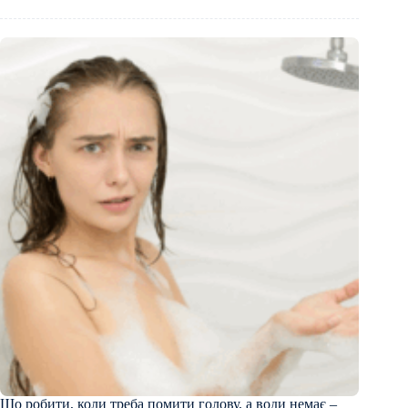
Що робити, коли треба помити голову, а води немає –