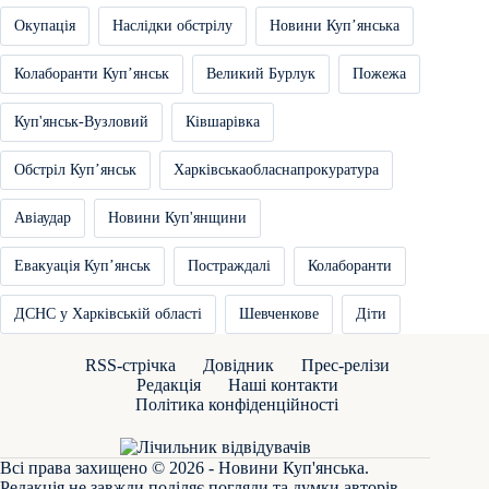
Окупація
Наслідки обстрілу
Новини Купʼянська
Колаборанти Купʼянськ
Великий Бурлук
Пожежа
Куп'янськ-Вузловий
Ківшарівка
Обстріл Купʼянськ
Харківськаобласнапрокуратура
Авіаудар
Новини Куп'янщини
Евакуація Купʼянськ
Постраждалі
Колаборанти
ДСНС у Харківській області
Шевченкове
Діти
RSS-стрічка
Довідник
Прес-релізи
Редакція
Наші контакти
Політика конфіденційності
Всі права захищено © 2026 - Новини Куп'янська.
Редакція не завжди поділяє погляди та думки авторів