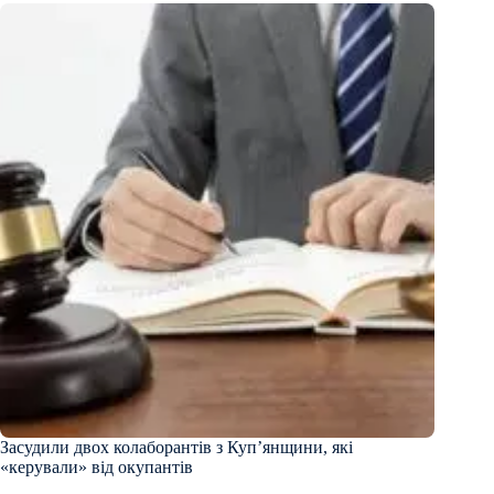
Засудили двох колаборантів з Купʼянщини, які
«керували» від окупантів