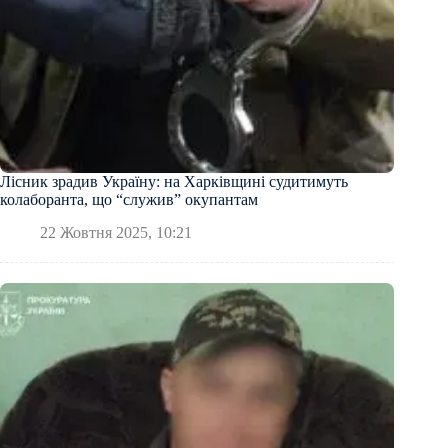
Лісник зрадив Україну: на Харківщині судитимуть
колаборанта, що “служив” окупантам
22 Жовтня 2025, 10:21