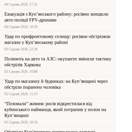
04 Серпня 2026, 17:25
Евакуація з Куп’янського району: росіяни знищили
авто поліції FPV-дронами
04 Серпня 2026, 10:59
Удар по прифронтовому селищу: росіяни обстріляли
магазин у Куп’янському районі
03 Серпня 2026, 22:28
Полюють на авто та АЗС: окупанти змінили тактику
обстрілів Харкова
03 Серпня 2026, 10:08
Удар по магазину й будинках: на Куп’янщині через
обстріли поранено чоловіка
02 Серпня 2026, 11:15
“Поховали” живим: росія відкрестилася від
кубинського найманця, який потрапив у полон на
Куп’янщині
01 Серпня 2026, 10:54
Обстріли Куп’янщини: пошкоджено житлові