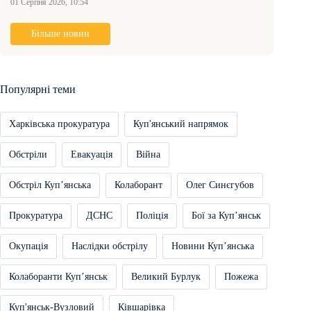
01 Серпня 2026, 10:54
Більше новин
Популярні теми
Харківська прокуратура
Куп'янський напрямок
Обстріли
Евакуація
Війна
Обстріл Купʼянська
Колаборант
Олег Синєгубов
Прокуратура
ДСНС
Поліція
Бої за Купʼянськ
Окупація
Наслідки обстрілу
Новини Купʼянська
Колаборанти Купʼянськ
Великий Бурлук
Пожежа
Куп'янськ-Вузловий
Ківшарівка