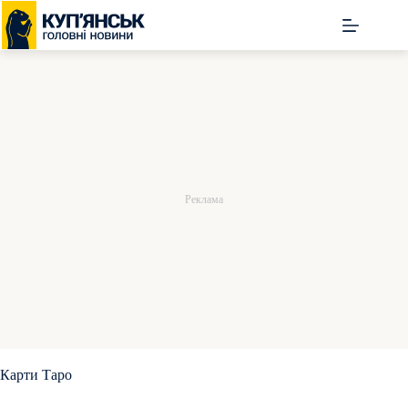
Перейти
до
вмісту
Карти Таро