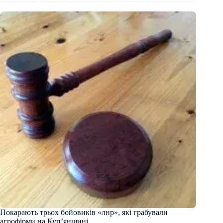
Покарають трьох бойовиків «лнр», які грабували
агрофірми на Купʼянщині