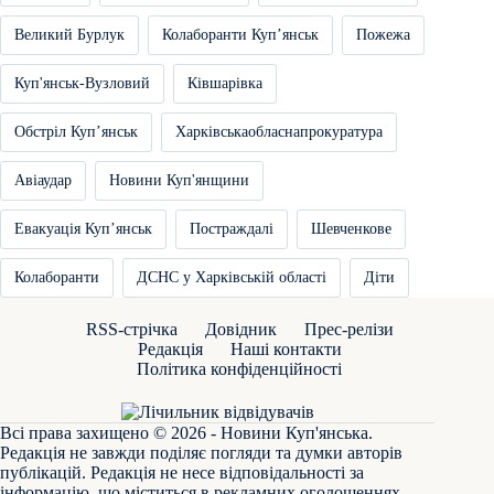
Великий Бурлук
Колаборанти Купʼянськ
Пожежа
Куп'янськ-Вузловий
Ківшарівка
Обстріл Купʼянськ
Харківськаобласнапрокуратура
Авіаудар
Новини Куп'янщини
Евакуація Купʼянськ
Постраждалі
Шевченкове
Колаборанти
ДСНС у Харківській області
Діти
RSS-стрічка
Довідник
Прес-релізи
Редакція
Наші контакти
Політика конфіденційності
Всі права захищено © 2026 - Новини Куп'янська.
Редакція не завжди поділяє погляди та думки авторів
публікацій. Редакція не несе відповідальності за
інформацію, що міститься в рекламних оголошеннях.