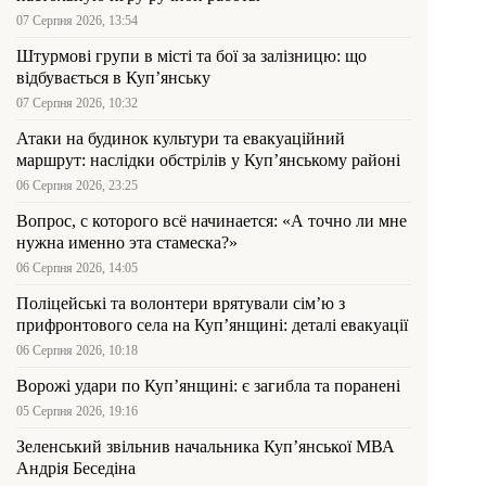
07 Серпня 2026, 13:54
Штурмові групи в місті та бої за залізницю: що
відбувається в Куп’янську
07 Серпня 2026, 10:32
Атаки на будинок культури та евакуаційний
маршрут: наслідки обстрілів у Куп’янському районі
06 Серпня 2026, 23:25
Вопрос, с которого всё начинается: «А точно ли мне
нужна именно эта стамеска?»
06 Серпня 2026, 14:05
Поліцейські та волонтери врятували сім’ю з
прифронтового села на Куп’янщині: деталі евакуації
06 Серпня 2026, 10:18
Ворожі удари по Куп’янщині: є загибла та поранені
05 Серпня 2026, 19:16
Зеленський звільнив начальника Купʼянської МВА
Андрія Беседіна