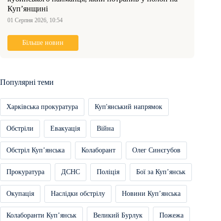
Куп’янщині
01 Серпня 2026, 10:54
Більше новин
Популярні теми
Харківська прокуратура
Куп'янський напрямок
Обстріли
Евакуація
Війна
Обстріл Купʼянська
Колаборант
Олег Синєгубов
Прокуратура
ДСНС
Поліція
Бої за Купʼянськ
Окупація
Наслідки обстрілу
Новини Купʼянська
Колаборанти Купʼянськ
Великий Бурлук
Пожежа