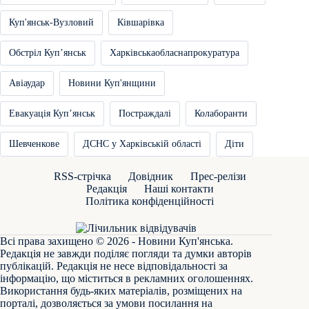
Куп'янськ-Вузловий
Ківшарівка
Обстріл Купʼянськ
Харківськаобласнапрокуратура
Авіаудар
Новини Куп'янщини
Евакуація Купʼянськ
Постраждалі
Колаборанти
Шевченкове
ДСНС у Харківській області
Діти
RSS-стрічка
Довідник
Прес-релізи
Редакція
Наші контакти
Політика конфіденційності
Всі права захищено © 2026 - Новини Куп'янська.
Редакція не завжди поділяє погляди та думки авторів
публікацій. Редакція не несе відповідальності за
інформацію, що міститься в рекламних оголошеннях.
Використання будь-яких матеріалів, розміщених на
порталі, дозволяється за умови посилання на