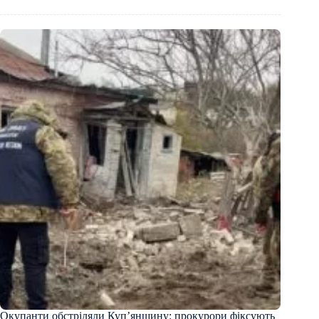
Окупанти обстріляли Куп’янщину: прокурори фіксують