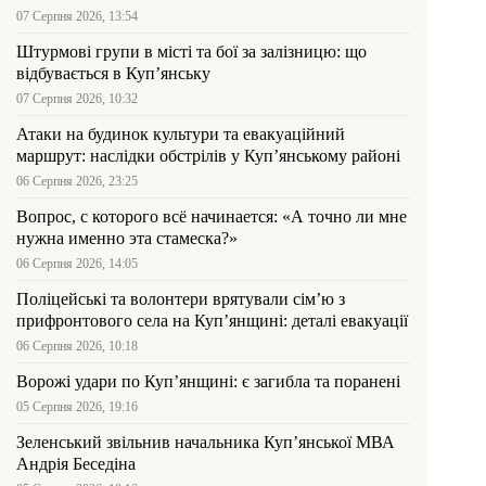
07 Серпня 2026, 13:54
Штурмові групи в місті та бої за залізницю: що
відбувається в Куп’янську
07 Серпня 2026, 10:32
Атаки на будинок культури та евакуаційний
маршрут: наслідки обстрілів у Куп’янському районі
06 Серпня 2026, 23:25
Вопрос, с которого всё начинается: «А точно ли мне
нужна именно эта стамеска?»
06 Серпня 2026, 14:05
Поліцейські та волонтери врятували сім’ю з
прифронтового села на Куп’янщині: деталі евакуації
06 Серпня 2026, 10:18
Ворожі удари по Куп’янщині: є загибла та поранені
05 Серпня 2026, 19:16
Зеленський звільнив начальника Купʼянської МВА
Андрія Беседіна