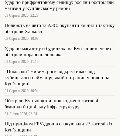
Удар по прифронтовому селищу: росіяни обстріляли
магазин у Куп’янському районі
03 Серпня 2026, 22:28
Полюють на авто та АЗС: окупанти змінили тактику
обстрілів Харкова
03 Серпня 2026, 10:08
Удар по магазину й будинках: на Куп’янщині через
обстріли поранено чоловіка
02 Серпня 2026, 11:15
“Поховали” живим: росія відкрестилася від
кубинського найманця, який потрапив у полон на
Куп’янщині
01 Серпня 2026, 10:54
Обстріли Куп’янщини: пошкоджено житлові
будинки й цивільну інфраструктуру
31 Липня 2026, 23:24
Під прицілом FPV-дронів евакуювали 27 жителів із
Куп’янщини