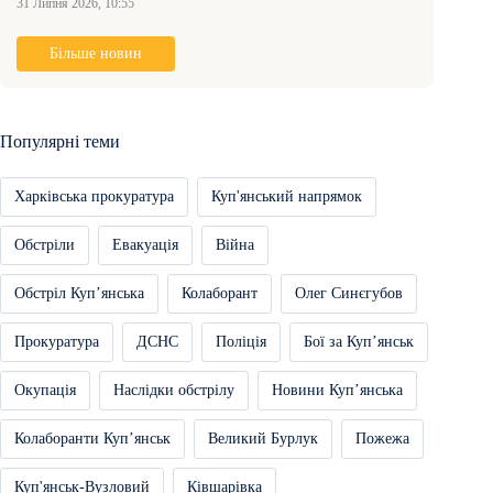
31 Липня 2026, 10:55
Більше новин
Популярні теми
Харківська прокуратура
Куп'янський напрямок
Обстріли
Евакуація
Війна
Обстріл Купʼянська
Колаборант
Олег Синєгубов
Прокуратура
ДСНС
Поліція
Бої за Купʼянськ
Окупація
Наслідки обстрілу
Новини Купʼянська
Колаборанти Купʼянськ
Великий Бурлук
Пожежа
Куп'янськ-Вузловий
Ківшарівка