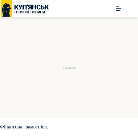
Перейти
до
вмісту
Фінансова грамотність