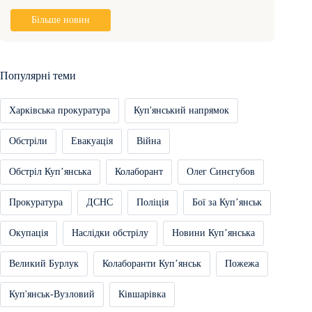
Більше новин
Популярні теми
Харківська прокуратура
Куп'янський напрямок
Обстріли
Евакуація
Війна
Обстріл Купʼянська
Колаборант
Олег Синєгубов
Прокуратура
ДСНС
Поліція
Бої за Купʼянськ
Окупація
Наслідки обстрілу
Новини Купʼянська
Великий Бурлук
Колаборанти Купʼянськ
Пожежа
Куп'янськ-Вузловий
Ківшарівка