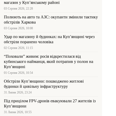
магазин у Куп’янському районі
03 Серпня 2026, 22:28
Полюють на авто та АЗС: окупанти змінили тактику
обстрілів Харкова
03 Серпня 2026, 10:08
Удар по магазину й будинках: на Куп’янщині через
обстріли поранено чоловіка
02 Серпня 2026, 11:15
“Поховали” живим: росія відкрестилася від
кубинського найманця, який потрапив у полон на
Куп’янщині
01 Серпня 2026, 10:54
Обстріли Куп’янщини: пошкоджено житлові
будинки й цивільну інфраструктуру
31 Липня 2026, 23:24
Під прицілом FPV-дронів евакуювали 27 жителів із
Куп’янщини
31 Липня 2026, 10:55