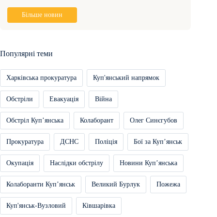
Більше новин
Популярні теми
Харківська прокуратура
Куп'янський напрямок
Обстріли
Евакуація
Війна
Обстріл Купʼянська
Колаборант
Олег Синєгубов
Прокуратура
ДСНС
Поліція
Бої за Купʼянськ
Окупація
Наслідки обстрілу
Новини Купʼянська
Колаборанти Купʼянськ
Великий Бурлук
Пожежа
Куп'янськ-Вузловий
Ківшарівка