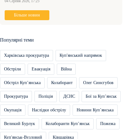
04 Серпня 2026, 17:25
Більше новин
Популярні теми
Харківська прокуратура
Куп'янський напрямок
Обстріли
Евакуація
Війна
Обстріл Купʼянська
Колаборант
Олег Синєгубов
Прокуратура
Поліція
ДСНС
Бої за Купʼянськ
Окупація
Наслідки обстрілу
Новини Купʼянська
Великий Бурлук
Колаборанти Купʼянськ
Пожежа
Куп'янськ-Вузловий
Ківшарівка