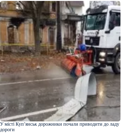
У місті Куп’янськ дорожники почали приводити до ладу
дороги