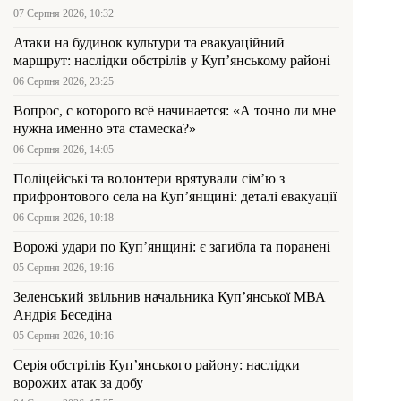
07 Серпня 2026, 10:32
Атаки на будинок культури та евакуаційний
маршрут: наслідки обстрілів у Куп’янському районі
06 Серпня 2026, 23:25
Вопрос, с которого всё начинается: «А точно ли мне
нужна именно эта стамеска?»
06 Серпня 2026, 14:05
Поліцейські та волонтери врятували сім’ю з
прифронтового села на Куп’янщині: деталі евакуації
06 Серпня 2026, 10:18
Ворожі удари по Куп’янщині: є загибла та поранені
05 Серпня 2026, 19:16
Зеленський звільнив начальника Купʼянської МВА
Андрія Беседіна
05 Серпня 2026, 10:16
Серія обстрілів Куп’янського району: наслідки
ворожих атак за добу