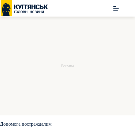
Перейти
до
вмісту
Допомога постраждалим