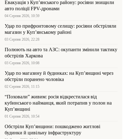
Евакуація з Куп’янського району: росіяни знищили
авто поліції FPV-дронами
04 Серпня 2026, 10:59
Удар по прифронтовому селищу: росіяни обстріляли
магазин у Куп’янському районі
03 Серпня 2026, 22:28
Полюють на авто та АЗС: окупанти змінили тактику
обстрілів Харкова
03 Серпня 2026, 10:08
Удар по магазину й будинках: на Куп’янщині через
обстріли поранено чоловіка
02 Серпня 2026, 11:15
“Поховали” живим: росія відкрестилася від
кубинського найманця, який потрапив у полон на
Куп’янщині
01 Серпня 2026, 10:54
Обстріли Куп’янщини: пошкоджено житлові
будинки й цивільну інфраструктуру