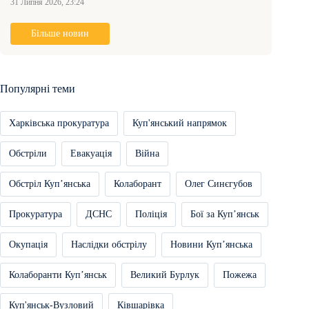
31 Липня 2026, 23:24
Більше новин
Популярні теми
Харківська прокуратура
Куп'янський напрямок
Обстріли
Евакуація
Війна
Обстріл Купʼянська
Колаборант
Олег Синєгубов
Прокуратура
ДСНС
Поліція
Бої за Купʼянськ
Окупація
Наслідки обстрілу
Новини Купʼянська
Колаборанти Купʼянськ
Великий Бурлук
Пожежа
Куп'янськ-Вузловий
Ківшарівка