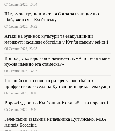
07 Серпня 2026, 13:54
Штурмові групи в місті та бої за залізницю: що
відбувається в Куп’янську
07 Серпня 2026, 10:32
Атаки на будинок культури та евакуаційний
маршрут: наслідки обстрілів у Куп’янському районі
06 Серпня 2026, 23:25
Вопрос, с которого всё начинается: «А точно ли мне
нужна именно эта стамеска?»
06 Серпня 2026, 14:05
Поліцейські та волонтери врятували сім’ю з
прифронтового села на Куп’янщині: деталі евакуації
06 Серпня 2026, 10:18
Ворожі удари по Куп’янщині: є загибла та поранені
05 Серпня 2026, 19:16
Зеленський звільнив начальника Купʼянської МВА
Андрія Беседіна