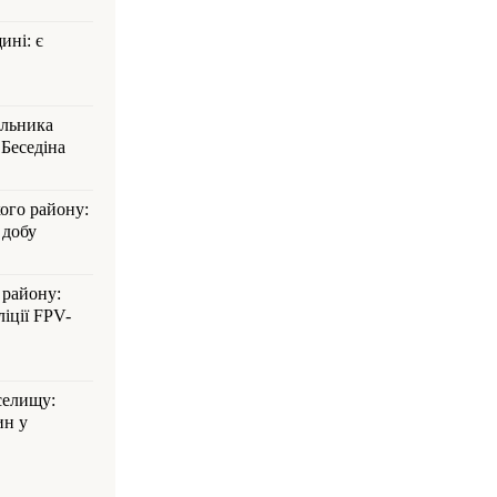
ині: є
альника
Беседіна
кого району:
 добу
 району:
іції FPV-
селищу:
ин у