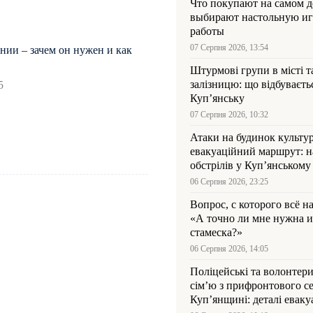
Что покупают на самом де
выбирают настольную иг
работы
07 Серпня 2026, 13:54
нии – зачем он нужен и как
Штурмові групи в місті та
залізницю: що відбуваєть
5
Куп’янську
07 Серпня 2026, 10:32
Атаки на будинок культур
евакуаційний маршрут: н
обстрілів у Куп’янському
06 Серпня 2026, 23:25
Вопрос, с которого всё н
«А точно ли мне нужна и
стамеска?»
06 Серпня 2026, 14:05
Поліцейські та волонтер
сім’ю з прифронтового се
Куп’янщині: деталі евакуа