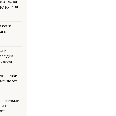
ле, когда
ру ручной
 бої за
ся в
и та
аслідки
 районі
ачинается:
менно эта
и врятували
ла на
ції