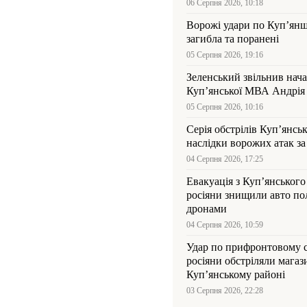
06 Серпня 2026, 10:18
Ворожі удари по Куп’янщ
загибла та поранені
05 Серпня 2026, 19:16
Зеленський звільнив нач
Купʼянської МВА Андрія 
05 Серпня 2026, 10:16
Серія обстрілів Куп’янсь
наслідки ворожих атак за
04 Серпня 2026, 17:25
Евакуація з Куп’янського
росіяни знищили авто пол
дронами
04 Серпня 2026, 10:59
Удар по прифронтовому 
росіяни обстріляли магаз
Куп’янському районі
03 Серпня 2026, 22:28