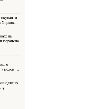
: окупанти
в Харкова
ках: на
ли поранено
ького
 у полон на
пошкоджено
ьну