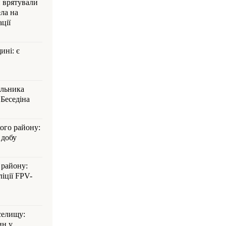
и врятували
ла на
ції
ині: є
альника
Беседіна
кого району:
 добу
 району:
іції FPV-
селищу:
ин у