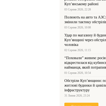
Куп’янському районі
03 Серпня 2026, 22:28
Полюють на авто та АЗС
змінили тактику обстрілі
03 Серпня 2026, 10:08
Удар по магазину й будин
Куп’янщині через обстрі
чоловіка
02 Серпня 2026, 11:15
“Поховали” живим: росія
відкрестилася від кубинс
найманця, який потрапив
Куп’янщині
01 Серпня 2026, 10:54
Обстріли Куп’янщини: 
житлові будинки й цивіл
інфраструктуру
31 Липня 2026, 23:24