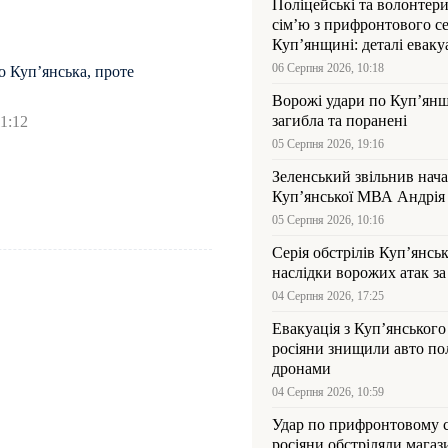
Поліцейські та волонтер
сім’ю з прифронтового се
Куп’янщині: деталі евакуа
06 Серпня 2026, 10:18
о Купʼянська, проте
Ворожі удари по Куп’янщ
загибла та поранені
1:12
05 Серпня 2026, 19:16
Зеленський звільнив нач
Купʼянської МВА Андрія 
05 Серпня 2026, 10:16
Серія обстрілів Куп’янсь
наслідки ворожих атак за
04 Серпня 2026, 17:25
Евакуація з Куп’янського
росіяни знищили авто пол
дронами
04 Серпня 2026, 10:59
Удар по прифронтовому 
росіяни обстріляли магаз