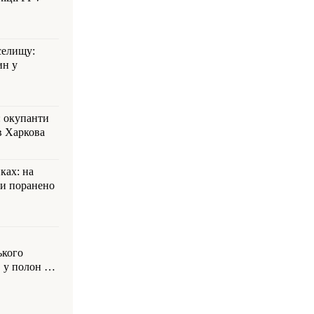
селищу:
ин у
: окупанти
в Харкова
ках: на
ли поранено
ького
 у полон на