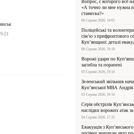
Вопрос, с которого всё н
«А точно ли мне нужна и
стамеска?»
06 Серпня 2026, 14:05
’янськ
Поліцейські та волонтер
19:21
сім’ю з прифронтового се
Куп’янщині: деталі евакуа
06 Серпня 2026, 10:18
Ворожі удари по Куп’янщ
загибла та поранені
05 Серпня 2026, 19:16
Зеленський звільнив нач
Купʼянської МВА Андрія 
05 Серпня 2026, 10:16
Серія обстрілів Куп’янсь
наслідки ворожих атак за
04 Серпня 2026, 17:25
Евакуація з Куп’янського
росіяни знищили авто пол