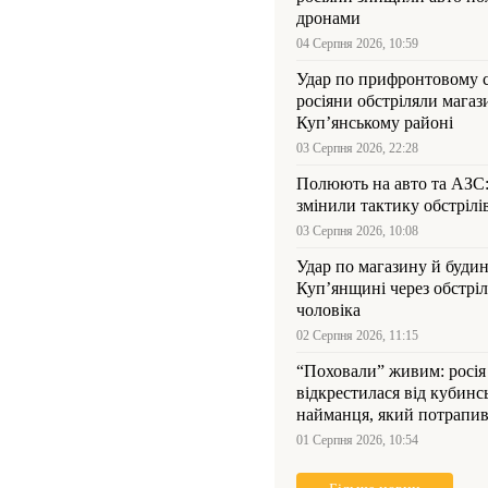
дронами
04 Серпня 2026, 10:59
Удар по прифронтовому 
росіяни обстріляли магаз
Куп’янському районі
03 Серпня 2026, 22:28
Полюють на авто та АЗС
змінили тактику обстрілі
03 Серпня 2026, 10:08
Удар по магазину й будин
Куп’янщині через обстрі
чоловіка
02 Серпня 2026, 11:15
“Поховали” живим: росія
відкрестилася від кубинс
найманця, який потрапив
Куп’янщині
01 Серпня 2026, 10:54