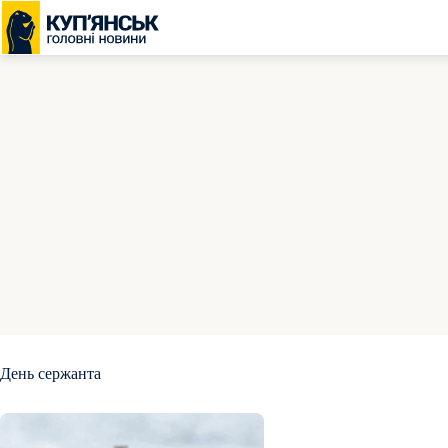
Перейти
до
вмісту
День сержанта