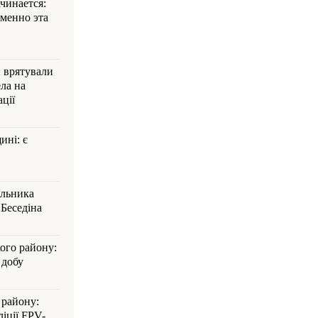
ачинается:
менно эта
и врятували
ла на
ції
ині: є
альника
Беседіна
кого району:
 добу
 району:
іції FPV-