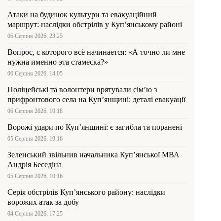
Атаки на будинок культури та евакуаційний
маршрут: наслідки обстрілів у Куп’янському районі
06 Серпня 2026, 23:25
Вопрос, с которого всё начинается: «А точно ли мне
нужна именно эта стамеска?»
06 Серпня 2026, 14:05
Поліцейські та волонтери врятували сім’ю з
прифронтового села на Куп’янщині: деталі евакуації
06 Серпня 2026, 10:18
Ворожі удари по Куп’янщині: є загибла та поранені
05 Серпня 2026, 19:16
Зеленський звільнив начальника Купʼянської МВА
Андрія Беседіна
05 Серпня 2026, 10:16
Серія обстрілів Куп’янського району: наслідки
ворожих атак за добу
04 Серпня 2026, 17:25