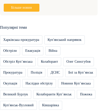
Більше новин
Популярні теми
Харківська прокуратура
Куп'янський напрямок
Обстріли
Евакуація
Війна
Обстріл Купʼянська
Колаборант
Олег Синєгубов
Прокуратура
Поліція
ДСНС
Бої за Купʼянськ
Окупація
Наслідки обстрілу
Новини Купʼянська
Великий Бурлук
Колаборанти Купʼянськ
Пожежа
Куп'янськ-Вузловий
Ківшарівка