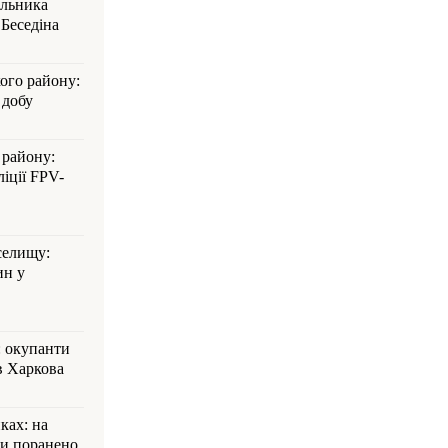
альника
Беседіна
кого району:
 добу
 району:
іції FPV-
селищу:
ин у
: окупанти
в Харкова
ках: на
ли поранено