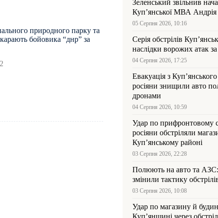
Зеленський звільнив нач
Купʼянської МВА Андрія 
05 Серпня 2026, 10:16
нального природного парку та
карають бойовика “днр” за
Серія обстрілів Куп’янсь
наслідки ворожих атак за
04 Серпня 2026, 17:25
2
Евакуація з Куп’янського
росіяни знищили авто пол
дронами
04 Серпня 2026, 10:59
Удар по прифронтовому 
росіяни обстріляли магаз
Куп’янському районі
03 Серпня 2026, 22:28
Полюють на авто та АЗС
змінили тактику обстрілі
03 Серпня 2026, 10:08
Удар по магазину й будин
Куп’янщині через обстрі