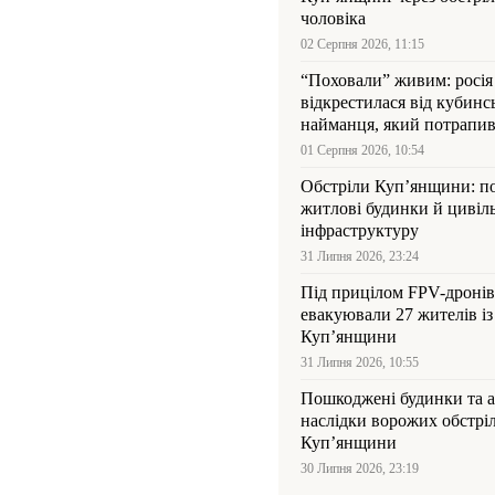
чоловіка
02 Серпня 2026, 11:15
“Поховали” живим: росія
відкрестилася від кубинс
найманця, який потрапив
Куп’янщині
01 Серпня 2026, 10:54
Обстріли Куп’янщини: 
житлові будинки й цивіл
інфраструктуру
31 Липня 2026, 23:24
Під прицілом FPV-дронів
евакуювали 27 жителів із
Куп’янщини
31 Липня 2026, 10:55
Пошкоджені будинки та а
наслідки ворожих обстріл
Куп’янщини
30 Липня 2026, 23:19