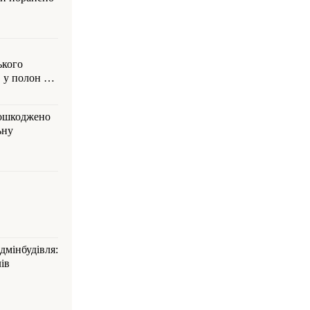
ького
 у полон на
пошкоджено
ьну
дмінбудівля:
ів