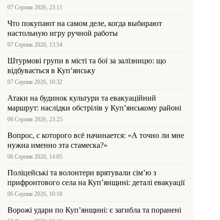
07 Серпня 2026, 23:11
Что покупают на самом деле, когда выбирают
настольную игру ручной работы
07 Серпня 2026, 13:54
Штурмові групи в місті та бої за залізницю: що
відбувається в Куп’янську
07 Серпня 2026, 10:32
Атаки на будинок культури та евакуаційний
маршрут: наслідки обстрілів у Куп’янському районі
06 Серпня 2026, 23:25
Вопрос, с которого всё начинается: «А точно ли мне
нужна именно эта стамеска?»
06 Серпня 2026, 14:05
Поліцейські та волонтери врятували сім’ю з
прифронтового села на Куп’янщині: деталі евакуації
06 Серпня 2026, 10:18
Ворожі удари по Куп’янщині: є загибла та поранені