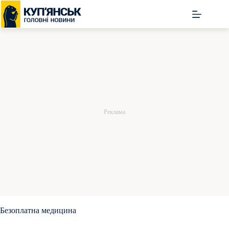
Перейти
до
вмісту
Безоплатна медицина