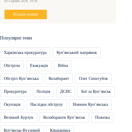
05 Серпня 2026, 19:16
Більше новин
Популярні теми
Харківська прокуратура
Куп'янський напрямок
Обстріли
Евакуація
Війна
Обстріл Купʼянська
Колаборант
Олег Синєгубов
Прокуратура
Поліція
ДСНС
Бої за Купʼянськ
Окупація
Наслідки обстрілу
Новини Купʼянська
Великий Бурлук
Колаборанти Купʼянськ
Пожежа
Куп'янськ-Вузловий
Ківшарівка