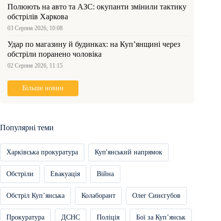
Полюють на авто та АЗС: окупанти змінили тактику
обстрілів Харкова
03 Серпня 2026, 10:08
Удар по магазину й будинках: на Куп’янщині через
обстріли поранено чоловіка
02 Серпня 2026, 11:15
Більше новин
Популярні теми
Харківська прокуратура
Куп'янський напрямок
Обстріли
Евакуація
Війна
Обстріл Купʼянська
Колаборант
Олег Синєгубов
Прокуратура
ДСНС
Поліція
Бої за Купʼянськ