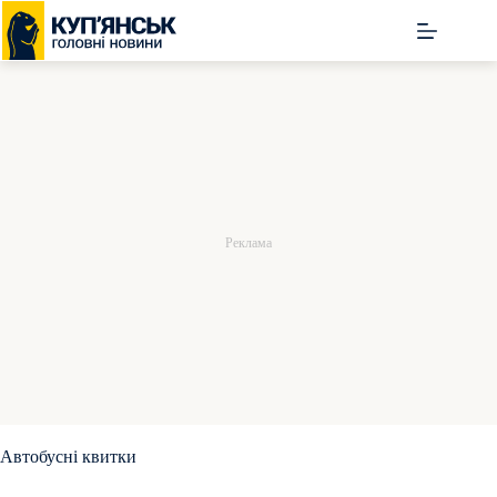
Перейти
до
вмісту
Автобусні квитки