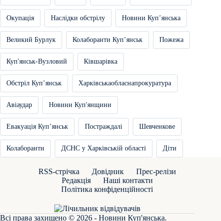
Окупація
Наслідки обстрілу
Новини Купʼянська
Великий Бурлук
Колаборанти Купʼянськ
Пожежа
Куп'янськ-Вузловий
Ківшарівка
Обстріл Купʼянськ
Харківськаобласнапрокуратура
Авіаудар
Новини Куп'янщини
Евакуація Купʼянськ
Постраждалі
Шевченкове
Колаборанти
ДСНС у Харківській області
Діти
RSS-стрічка
Довідник
Прес-релізи
Редакція
Наші контакти
Політика конфіденційності
Всі права захищено © 2026 - Новини Куп'янська.