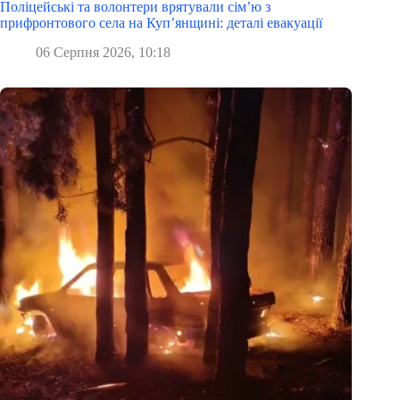
Поліцейські та волонтери врятували сім’ю з
прифронтового села на Куп’янщині: деталі евакуації
06 Серпня 2026, 10:18