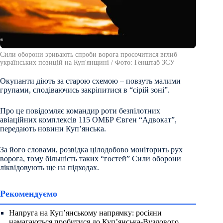
Сили оборони зривають спроби ворога просочитися вглиб
українських позицій на Куп'янщині / Фото: Генштаб ЗСУ
Окупанти діють за старою схемою – повзуть малими
групами, сподіваючись закріпитися в “сірій зоні”.
Про це повідомляє командир роти безпілотних
авіаційних комплексів 115 ОМБР Євген “Адвокат”,
передають новини Куп’янська.
За його словами, розвідка цілодобово моніторить рух
ворога, тому більшість таких “гостей” Сили оборони
ліквідовують ще на підходах.
Рекомендуємо
Напруга на Куп’янському напрямку: росіяни
намагаються пробитися до Куп’янська-Вузлового