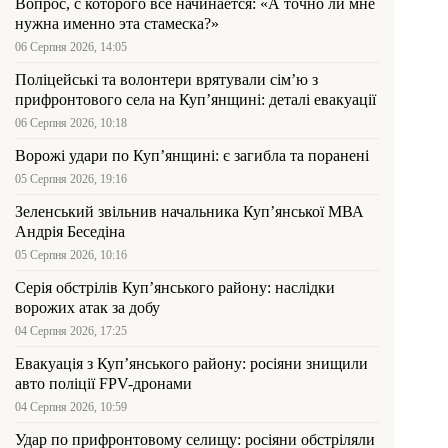
Вопрос, с которого всё начинается: «А точно ли мне
нужна именно эта стамеска?»
06 Серпня 2026, 14:05
Поліцейські та волонтери врятували сім’ю з
прифронтового села на Куп’янщині: деталі евакуації
06 Серпня 2026, 10:18
Ворожі удари по Куп’янщині: є загибла та поранені
05 Серпня 2026, 19:16
Зеленський звільнив начальника Купʼянської МВА
Андрія Беседіна
05 Серпня 2026, 10:16
Серія обстрілів Куп’янського району: наслідки
ворожих атак за добу
04 Серпня 2026, 17:25
Евакуація з Куп’янського району: росіяни знищили
авто поліції FPV-дронами
04 Серпня 2026, 10:59
Удар по прифронтовому селищу: росіяни обстріляли