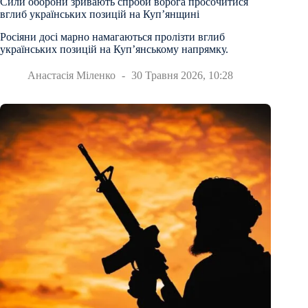
Сили оборони зривають спроби ворога просочитися
вглиб українських позицій на Куп’янщині
Росіяни досі марно намагаються пролізти вглиб
українських позицій на Куп’янському напрямку.
Анастасія Міленко
30 Травня 2026, 10:28