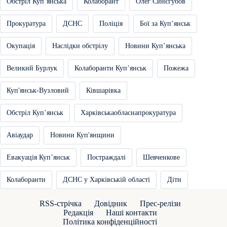
Обстріл Купʼянська
Колаборант
Олег Синєгубов
Прокуратура
ДСНС
Поліція
Бої за Купʼянськ
Окупація
Наслідки обстрілу
Новини Купʼянська
Великий Бурлук
Колаборанти Купʼянськ
Пожежа
Куп'янськ-Вузловий
Ківшарівка
Обстріл Купʼянськ
Харківськаобласнапрокуратура
Авіаудар
Новини Куп'янщини
Евакуація Купʼянськ
Постраждалі
Шевченкове
Колаборанти
ДСНС у Харківській області
Діти
RSS-стрічка
Довідник
Прес-релізи
Редакція
Наші контакти
Політика конфіденційності