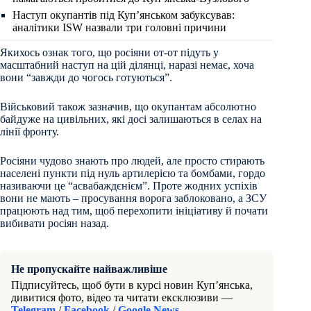
Наступ окупантів під Куп’янськом забуксував:
аналітики ISW назвали три головні причини
Якихось ознак того, що росіяни от-от підуть у
масштабний наступ на цій ділянці, наразі немає, хоча
вони “завжди до чогось готуються”.
Військовий також зазначив, що окупантам абсолютно
байдуже на цивільних, які досі залишаються в селах на
лінії фронту.
Росіяни чудово знають про людей, але просто стирають
населені пункти під нуль артилерією та бомбами, гордо
називаючи це “асвабаждєнієм”. Проте жодних успіхів
вони не мають – просування ворога заблоковано, а ЗСУ
працюють над тим, щоб перехопити ініціативу й почати
вибивати росіян назад.
Не пропускайте найважливіше
Підписуйтесь, щоб бути в курсі новин Куп’янська,
дивитися фото, відео та читати ексклюзиви —
Telegram
/
Facebook
/
Google News