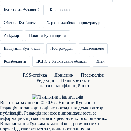
Куп'янськ-Вузловий
Ківшарівка
Обстріл Купʼянськ
Харківськаобласнапрокуратура
Авіаудар
Новини Куп'янщини
Евакуація Купʼянськ
Постраждалі
Шевченкове
Колаборанти
ДСНС у Харківській області
Діти
RSS-стрічка
Довідник
Прес-релізи
Редакція
Наші контакти
Політика конфіденційності
Всі права захищено © 2026 - Новини Куп'янська.
Редакція не завжди поділяє погляди та думки авторів
публікацій. Редакція не несе відповідальності за
інформацію, що міститься в рекламних оголошеннях.
Використання будь-яких матеріалів, розміщених на
порталі, дозволяється за умови посилання на