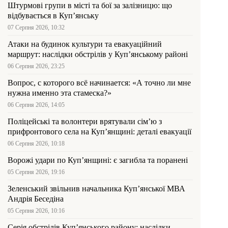
Штурмові групи в місті та бої за залізницю: що
відбувається в Куп’янську
07 Серпня 2026, 10:32
Атаки на будинок культури та евакуаційний
маршрут: наслідки обстрілів у Куп’янському районі
06 Серпня 2026, 23:25
Вопрос, с которого всё начинается: «А точно ли мне
нужна именно эта стамеска?»
06 Серпня 2026, 14:05
Поліцейські та волонтери врятували сім’ю з
прифронтового села на Куп’янщині: деталі евакуації
06 Серпня 2026, 10:18
Ворожі удари по Куп’янщині: є загибла та поранені
05 Серпня 2026, 19:16
Зеленський звільнив начальника Купʼянської МВА
Андрія Беседіна
05 Серпня 2026, 10:16
Серія обстрілів Куп’янського району: наслідки