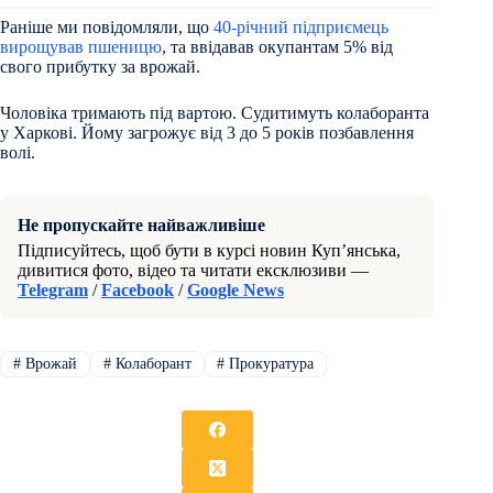
Раніше ми повідомляли, що
40-річний підприємець
вирощував пшеницю
, та ввідавав окупантам 5% від
свого прибутку за врожай.
Чоловіка тримають під вартою. Судитимуть колаборанта
у Харкові. Йому загрожує від 3 до 5 років позбавлення
волі.
Не пропускайте найважливіше
Підписуйтесь, щоб бути в курсі новин Куп’янська,
дивитися фото, відео та читати ексклюзиви —
Telegram
/
Facebook
/
Google News
#
Врожай
#
Колаборант
#
Прокуратура