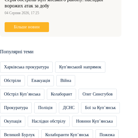
ворожих атак за добу
04 Серпня 2026, 17:25
Більше новин
Популярні теми
Харківська прокуратура
Куп'янський напрямок
Обстріли
Евакуація
Війна
Обстріл Купʼянська
Колаборант
Олег Синєгубов
Прокуратура
Поліція
ДСНС
Бої за Купʼянськ
Окупація
Наслідки обстрілу
Новини Купʼянська
Великий Бурлук
Колаборанти Купʼянськ
Пожежа