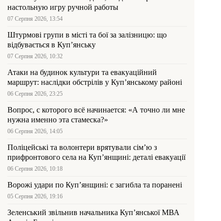
настольную игру ручной работы
07 Серпня 2026, 13:54
Штурмові групи в місті та бої за залізницю: що
відбувається в Куп’янську
07 Серпня 2026, 10:32
Атаки на будинок культури та евакуаційний
маршрут: наслідки обстрілів у Куп’янському районі
06 Серпня 2026, 23:25
Вопрос, с которого всё начинается: «А точно ли мне
нужна именно эта стамеска?»
06 Серпня 2026, 14:05
Поліцейські та волонтери врятували сім’ю з
прифронтового села на Куп’янщині: деталі евакуації
06 Серпня 2026, 10:18
Ворожі удари по Куп’янщині: є загибла та поранені
05 Серпня 2026, 19:16
Зеленський звільнив начальника Купʼянської МВА