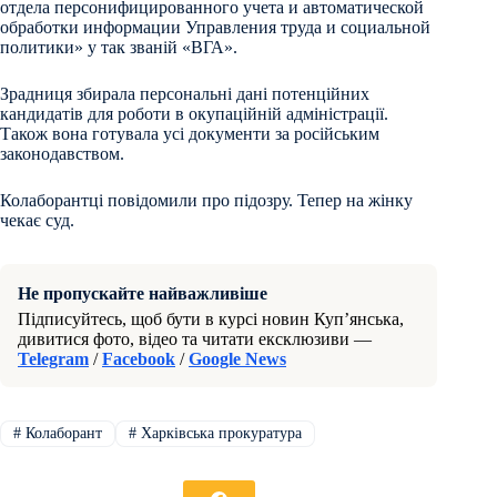
отдела персонифицированного учета и автоматической
обработки информации Управления труда и социальной
политики» у так званій «ВГА».
Зрадниця збирала персональні дані потенційних
кандидатів для роботи в окупаційній адміністрації.
Також вона готувала усі документи за російським
законодавством.
Колаборантці повідомили про підозру. Тепер на жінку
чекає суд.
Не пропускайте найважливіше
Підписуйтесь, щоб бути в курсі новин Куп’янська,
дивитися фото, відео та читати ексклюзиви —
Telegram
/
Facebook
/
Google News
#
Колаборант
#
Харківська прокуратура